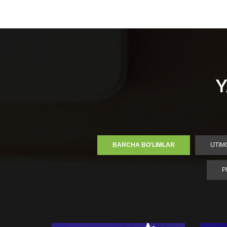
Y
BARCHA BO'LIMLAR
IJTI
P