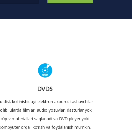
DVDS
u disk ko‘rinishidagi elektron axborot tashuvchilar
o‘lib, ularda filmlar, audio yozuvlar, dasturlar yoki
o‘quv materiallari saqlanadi va DVD pleyer yoki
kompyuter orqali ko‘rish va foydalanish mumkin.