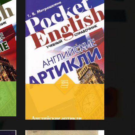
☆
☆
☆
☆
☆
Справочник содержит сведения
о наиболее употребительных
кого
предлогах предлогах
BATAFSIL...
современного языка, их
особенностях и употр...
Английские артикли
Author:
Митрошкина, Т. В.
R
Bo‘lim:
O'QUV ADABIYOTLAR