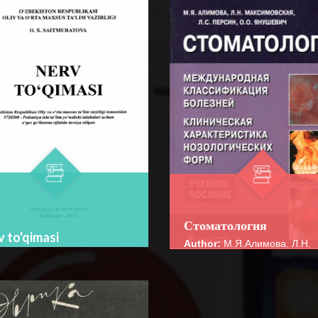
☆
☆
☆
☆
☆
Справочник представляет
собой практическое
руководство по употребл
BATAFSIL...
модальных глаголов в
современном английском яз
Стоматология
 to'qimasi
Author:
М.Я.Алимова. Л.Н.
or:
O. X. Saitmuratova
Максимовская. Л.С. Персин.
Янушевич
im:
O'QUV ADABIYOTLAR
Bo‘lim:
O'QUV ADABIYOTLA
☆
☆
☆
u qo‘llanmada, asosan nerv
☆
☆
☆
☆
☆