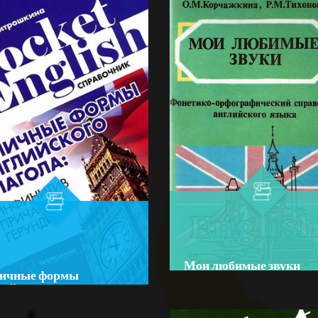
Мои любимые звуки
ичные формы
Author:
Корчажкина О.М
лийские глагола
Bo‘lim:
O'QUV ADABIYOTLA
or:
Митрошкина, Т. В.