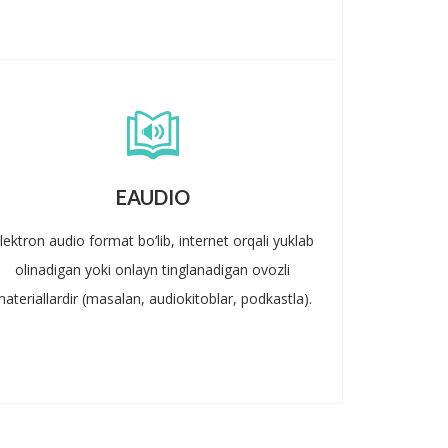
EAUDIO
lektron audio format bo‘lib, internet orqali yuklab
olinadigan yoki onlayn tinglanadigan ovozli
ateriallardir (masalan, audiokitoblar, podkastla).