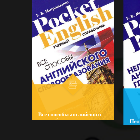
Все способы английского
словообразования
Нел
анг
Author:
Митрошкина, Т. В.
Auth
Bo‘lim:
O'QUV ADABIYOTLAR