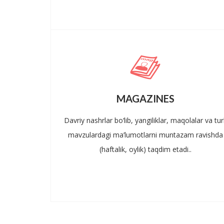
MAGAZINES
Davriy nashrlar bo‘lib, yangiliklar, maqolalar va turl
mavzulardagi ma’lumotlarni muntazam ravishda
(haftalik, oylik) taqdim etadi..