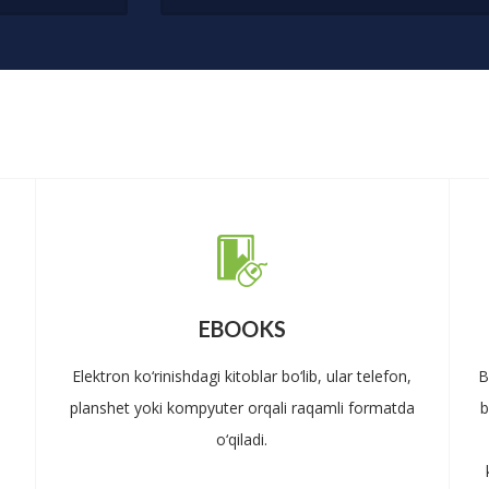
EBOOKS
Elektron ko‘rinishdagi kitoblar bo‘lib, ular telefon,
B
planshet yoki kompyuter orqali raqamli formatda
b
o‘qiladi.