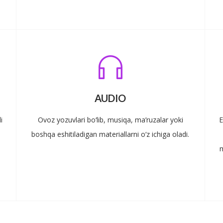
AUDIO
i
Ovoz yozuvlari bo‘lib, musiqa, ma’ruzalar yoki
E
boshqa eshitiladigan materiallarni o‘z ichiga oladi.
m