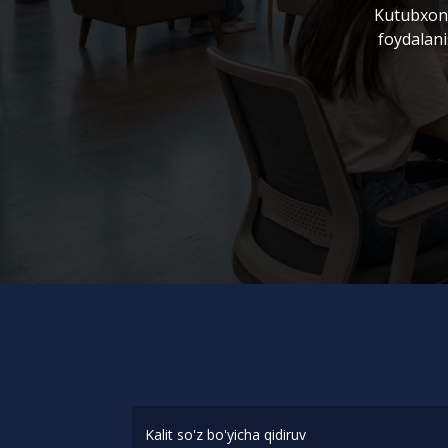
Kutubxona
foydalani