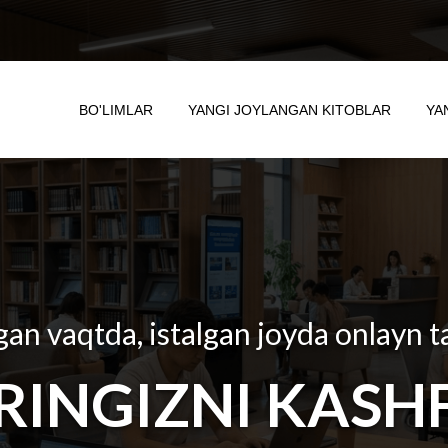
BO'LIMLAR
YANGI JOYLANGAN KITOBLAR
YA
gan vaqtda, istalgan joyda onlayn t
RINGIZNI KASHF