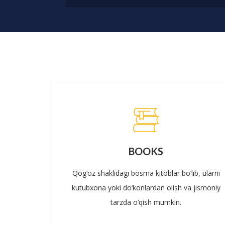
BOOKS
Qog‘oz shaklidagi bosma kitoblar bo‘lib, ularni
kutubxona yoki do‘konlardan olish va jismoniy
tarzda o‘qish mumkin.