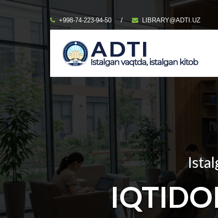
/
+998-74-223-94-50
LIBRARY@ADTI.UZ
Istal
IQTIDO