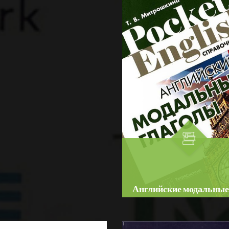
☆
☆
☆
☆
☆
im:
O'QUV ADABIYOTLAR
В справочник включены
☆
☆
☆
следующие материалы:
вочник содержит
сравнение фонетических
BATAFSIL...
обное описание правил
систем русского и английс
ционирования неличных
языков; классификация зв...
FSIL...
 англиского глагола в
еменном английском...
Английские модальные
глаголы
Author:
Митрошкина, Т. В.
Bo‘lim:
O'QUV ADABIYOTLA