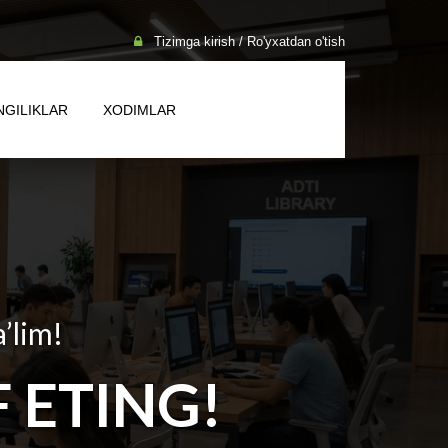
Tizimga kirish / Ro'yxatdan o'tish
NGILIKLAR
XODIMLAR
a’lim!
 ETING!