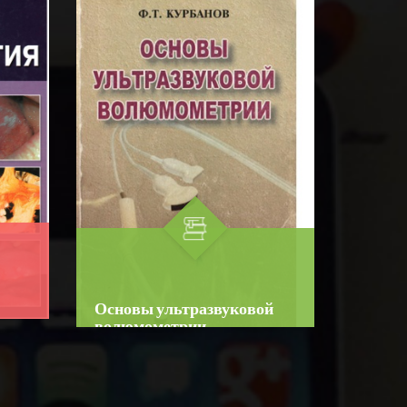
☆
☆
☆
☆
☆
Справочник содержит
подробные сведения о системе
ению
английских артиклей.
BATAFSIL...
Адресуется учащимся
ык...
общеобразовательных школ,
л...
Основы ультразвуковой
волюмометрии
 О.О.
Author:
Ф. Т. Курбанов
R
Bo‘lim:
O'QUV ADABIYOTLAR
☆
☆
☆
☆
☆