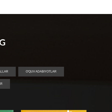
NG
ALLAR
O'QUV ADABIYOTLAR
AR