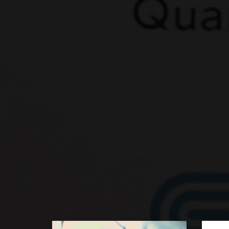
Bo‘l
☆
☆
☆
☆
☆
☆
☆
Справочник содержит
подробные сведения о
Спра
способах словообразования
подр
BATAFSIL...
английских имен
функ
BATA
существительных
форм
прилагательных глаго...
совр