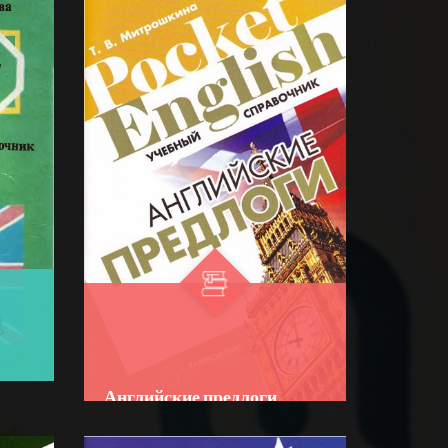
Английские предлоги
Author:
Митрошкина, Т. В.
R
Bo‘lim:
O'QUV ADABIYOTLAR