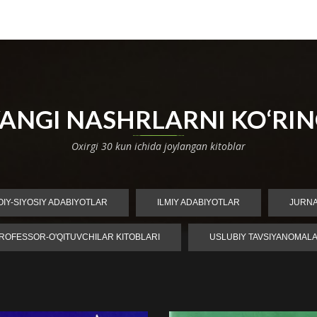
ANGI NASHRLARNI KO‘RI
Oxirgi 30 kun ichida joylangan kitoblar
MOIY-SIYOSIY ADABIYOTLAR
ILMIY ADABIYOTLAR
JURN
ROFESSOR-O'QITUVCHILAR KITOBLARI
USLUBIY TAVSIYANOMAL