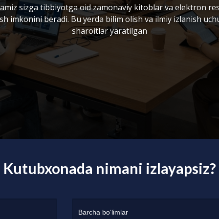
miz sizga tibbiyotga oid zamonaviy kitoblar va elektron re
sh imkonini beradi. Bu yerda bilim olish va ilmiy izlanish uc
sharoitlar yaratilgan
Kutubxonada nimani izlayapsiz?
Barcha bo‘limlar