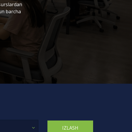
surslardan
hun barcha