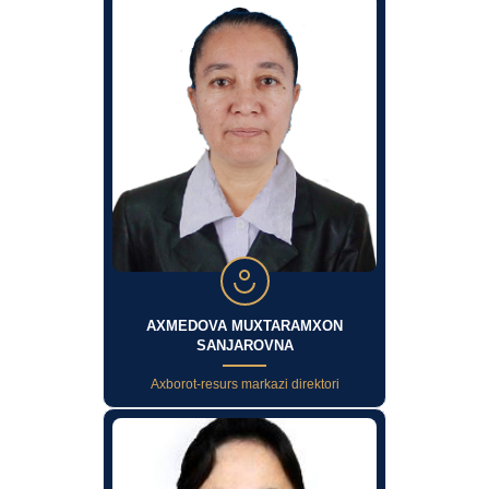
AXMEDOVA MUXTARAMXON
SANJAROVNA
Axborot-resurs markazi direktori