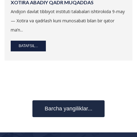
XOTIRA ABADIY QADR MUQADDAS
Andijon davlat tibbiyot instituti talabalari ishtirokida 9-may
— Xotira va qadrlash kuni munosabati bilan bir qator
ma’n...
BATAFSIL...
Barcha yangiliklar...