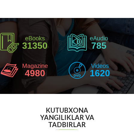
eBooks
eAudio
31350
785
Magazine
Videos
4980
1620
KUTUBXONA
YANGILIKLAR VA
TADBIRLAR