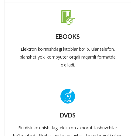
EBOOKS
Elektron ko‘rinishdagi kitoblar bo‘lib, ular telefon,
planshet yoki kompyuter orqali raqamli formatda
o‘qiladi.
DVDS
Bu disk ko‘rinishidagi elektron axborot tashuvchilar
bo‘lib, ularda filmlar, audio yozuvlar, dasturlar yoki o‘quv