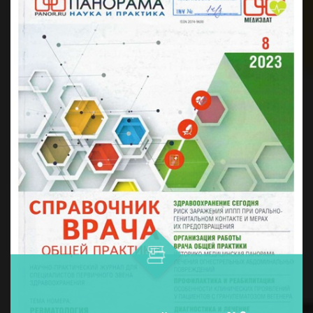
дармонларни қўллашнинг ўнта ...