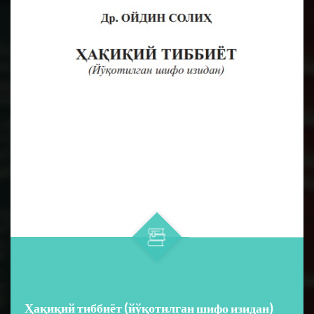
Ҳақиқий тиббиёт (йўқотилган шифо изидан)