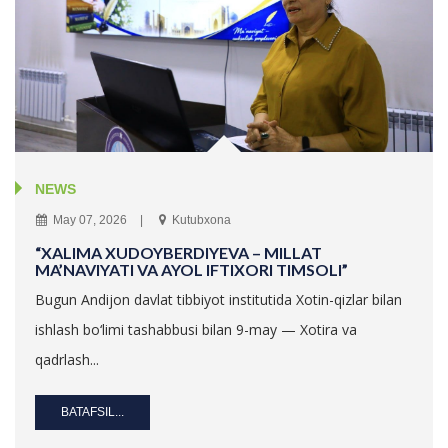
NEWS
May 07, 2026
Kutubxona
“XALIMA XUDOYBERDIYEVA – MILLAT
MA’NAVIYATI VA AYOL IFTIXORI TIMSOLI”
Bugun Andijon davlat tibbiyot institutida Xotin-qizlar bilan
ishlash bo‘limi tashabbusi bilan 9-may — Xotira va
qadrlash...
BATAFSIL...