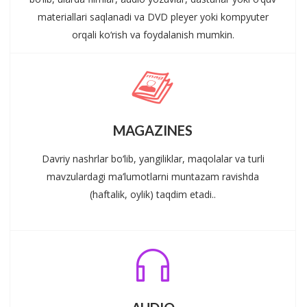
materiallari saqlanadi va DVD pleyer yoki kompyuter
orqali ko‘rish va foydalanish mumkin.
MAGAZINES
Davriy nashrlar bo‘lib, yangiliklar, maqolalar va turli
mavzulardagi ma’lumotlarni muntazam ravishda
(haftalik, oylik) taqdim etadi..