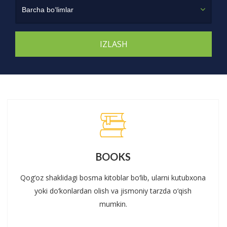
Barcha bo‘limlar
BOOKS
Qog‘oz shaklidagi bosma kitoblar bo‘lib, ularni kutubxona
yoki do‘konlardan olish va jismoniy tarzda o‘qish
mumkin.