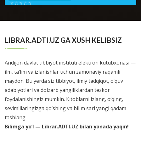
☆
☆
☆
☆
☆
Шестой номер журнала Справочник врача общей
практики посвящен проблемам доказательной
BATAFSIL...
медиицины. В новом номере мы позна...
LIBRAR.ADTI.UZ GA XUSH KELIBSIZ
Andijon davlat tibbiyot instituti elektron kutubxonasi —
ilm, ta’lim va izlanishlar uchun zamonaviy raqamli
maydon. Bu yerda siz tibbiyot, ilmiy tadqiqot, o‘quv
adabiyotlari va dolzarb yangiliklardan tezkor
foydalanishingiz mumkin. Kitoblarni izlang, o‘qing,
sevimlilaringizga qo‘shing va bilim sari yangi qadam
tashlang.
Bilimga yo‘l — Librar.ADTI.UZ bilan yanada yaqin!