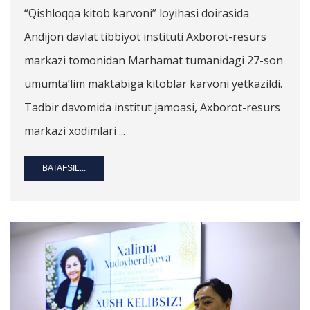
“Qishloqqa kitob karvoni” loyihasi doirasida
Andijon davlat tibbiyot instituti Axborot-resurs
markazi tomonidan Marhamat tumanidagi 27-son
umumta’lim maktabiga kitoblar karvoni yetkazildi.
Tadbir davomida institut jamoasi, Axborot-resurs
markazi xodimlari ...
BATAFSIL...