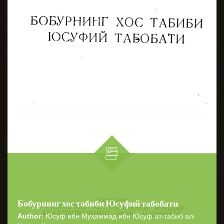
Бобурнинг хос табиби Юсуфий табобати
Author:
Юсуф ибн Муҳаммад ибн Юсуф ат-табиб ал-