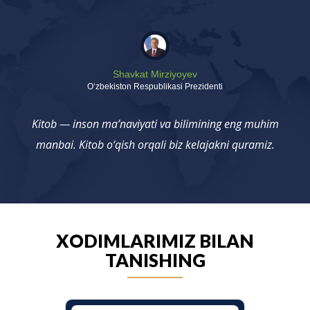
Shavkat Mirziyoyev
Oʻzbekiston Respublikasi Prezidenti
Kitob — inson ma’naviyati va bilimining eng muhim
manbai. Kitob o‘qish orqali biz kelajakni quramiz.
XODIMLARIMIZ BILAN
TANISHING