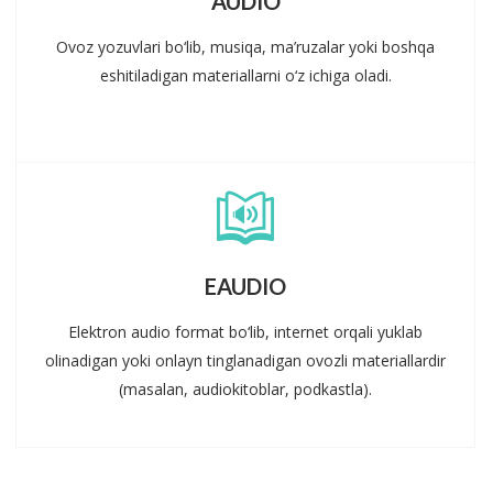
AUDIO
Ovoz yozuvlari bo‘lib, musiqa, ma’ruzalar yoki boshqa
eshitiladigan materiallarni o‘z ichiga oladi.
EAUDIO
Elektron audio format bo‘lib, internet orqali yuklab
olinadigan yoki onlayn tinglanadigan ovozli materiallardir
(masalan, audiokitoblar, podkastla).