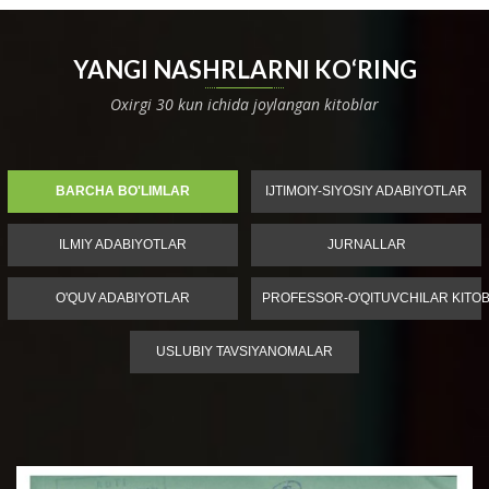
YANGI NASHRLARNI KO‘RING
Oxirgi 30 kun ichida joylangan kitoblar
BARCHA BO'LIMLAR
IJTIMOIY-SIYOSIY ADABIYOTLAR
ILMIY ADABIYOTLAR
JURNALLAR
O'QUV ADABIYOTLAR
PROFESSOR-O'QITUVCHILAR KITOB
USLUBIY TAVSIYANOMALAR