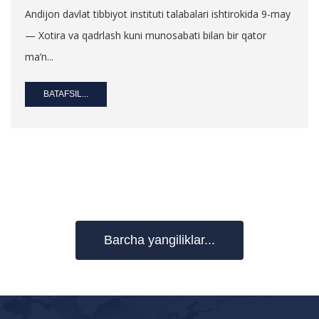
Andijon davlat tibbiyot instituti talabalari ishtirokida 9-may
— Xotira va qadrlash kuni munosabati bilan bir qator
ma’n...
BATAFSIL...
Barcha yangiliklar...