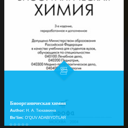
Биоорганическая химия
Author:
Н. А. Тюкавкина
Bo‘lim:
O'QUV ADABIYOTLAR
☆
☆
☆
☆
☆