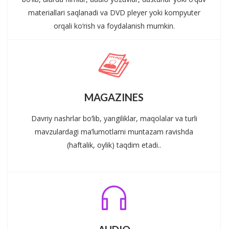
materiallari saqlanadi va DVD pleyer yoki kompyuter
orqali ko‘rish va foydalanish mumkin.
MAGAZINES
Davriy nashrlar bo‘lib, yangiliklar, maqolalar va turli
mavzulardagi ma’lumotlarni muntazam ravishda
(haftalik, oylik) taqdim etadi..