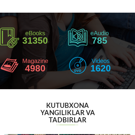
eBooks
eAudio
31350
785
Magazine
Videos
4980
1620
KUTUBXONA
YANGILIKLAR VA
TADBIRLAR