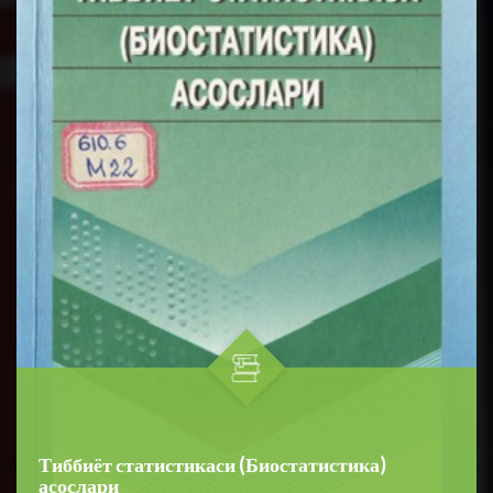
Тиббиёт статистикаси (Биостатистика)
асослари