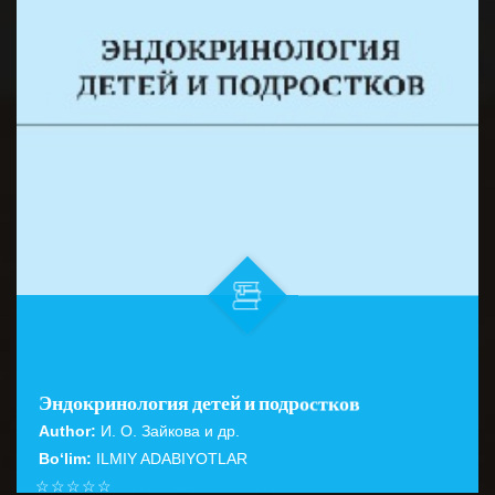
Эндокринология детей и подростков
Author:
И. О. Зайкова и др.
Bo‘lim:
ILMIY ADABIYOTLAR
☆
☆
☆
☆
☆