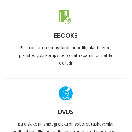
EBOOKS
Elektron ko‘rinishdagi kitoblar bo‘lib, ular telefon,
planshet yoki kompyuter orqali raqamli formatda
o‘qiladi.
DVDS
Bu disk ko‘rinishidagi elektron axborot tashuvchilar
bo‘lib, ularda filmlar, audio yozuvlar, dasturlar yoki o‘quv