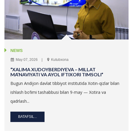
NEWS
May 07, 2026
Kutubxona
“XALIMA XUDOYBERDIYEVA – MILLAT
MA’NAVIYATI VA AYOL IFTIXORI TIMSOLI”
Bugun Andijon davlat tibbiyot institutida Xotin-qizlar bilan
ishlash bo‘limi tashabbusi bilan 9-may — Xotira va
qadrlash...
BATAFSIL...