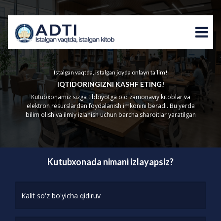
Istalgan vaqtda, istalgan joyda onlayn ta’lim!
IQTIDORINGIZNI KASHF ETING!
Kutubxonamiz sizga tibbiyotga oid zamonaviy kitoblar va
elektron resurslardan foydalanish imkonini beradi. Bu yerda
bilim olish va ilmiy izlanish uchun barcha sharoitlar yaratilgan
Kutubxonada nimani izlayapsiz?