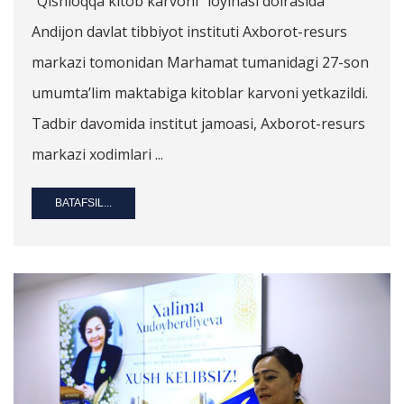
“Qishloqqa kitob karvoni” loyihasi doirasida
Andijon davlat tibbiyot instituti Axborot-resurs
markazi tomonidan Marhamat tumanidagi 27-son
umumta’lim maktabiga kitoblar karvoni yetkazildi.
Tadbir davomida institut jamoasi, Axborot-resurs
markazi xodimlari ...
BATAFSIL...