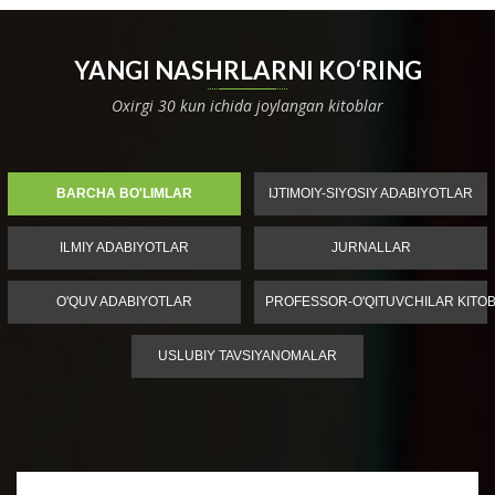
YANGI NASHRLARNI KO‘RING
Oxirgi 30 kun ichida joylangan kitoblar
BARCHA BO'LIMLAR
IJTIMOIY-SIYOSIY ADABIYOTLAR
ILMIY ADABIYOTLAR
JURNALLAR
O'QUV ADABIYOTLAR
PROFESSOR-O'QITUVCHILAR KITOB
USLUBIY TAVSIYANOMALAR