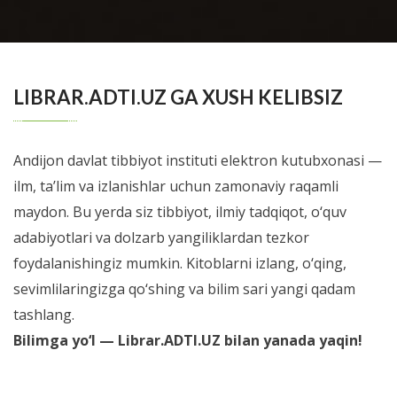
Учебно-методическое пособие подготовлено
сотрудниками кафедры госпитальной педиатрии
BATAFSIL...
ФГБОУ ВО УГМУ Минздрава России и ...
LIBRAR.ADTI.UZ GA XUSH KELIBSIZ
Andijon davlat tibbiyot instituti elektron kutubxonasi —
ilm, ta’lim va izlanishlar uchun zamonaviy raqamli
maydon. Bu yerda siz tibbiyot, ilmiy tadqiqot, o‘quv
adabiyotlari va dolzarb yangiliklardan tezkor
foydalanishingiz mumkin. Kitoblarni izlang, o‘qing,
sevimlilaringizga qo‘shing va bilim sari yangi qadam
tashlang.
Bilimga yo‘l — Librar.ADTI.UZ bilan yanada yaqin!