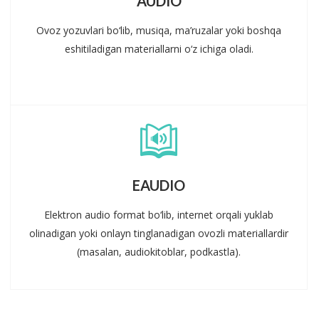
AUDIO
Ovoz yozuvlari bo‘lib, musiqa, ma’ruzalar yoki boshqa
eshitiladigan materiallarni o‘z ichiga oladi.
EAUDIO
Elektron audio format bo‘lib, internet orqali yuklab
olinadigan yoki onlayn tinglanadigan ovozli materiallardir
(masalan, audiokitoblar, podkastla).