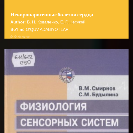
Некоронарогенные болезни сердца
Author:
В. Н. Коваленко, Е. Г. Несукай
Bo‘lim:
O'QUV ADABIYOTLAR
☆
☆
☆
☆
☆
В книге изложены современные взгляды на
некоронарогенные болезни сердца, даны их
BATAFSIL...
систематизация и методологические подхо...