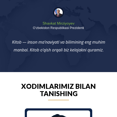
Shavkat Mirziyoyev
Oʻzbekiston Respublikasi Prezidenti
Kitob — inson ma’naviyati va bilimining eng muhim
manbai. Kitob o‘qish orqali biz kelajakni quramiz.
XODIMLARIMIZ BILAN
TANISHING