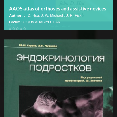
AAOS atlas of orthoses and assistive devices
Author:
J. D. Hsu, J. W. Michael , J, R. Fisk
Bo‘lim:
O'QUV ADABIYOTLAR
☆
☆
☆
☆
☆
This textbook is an indispensable resource for
orthopaedic surgeons, rehabilitation physicians, physical
BATAFSIL...
therapists, and...