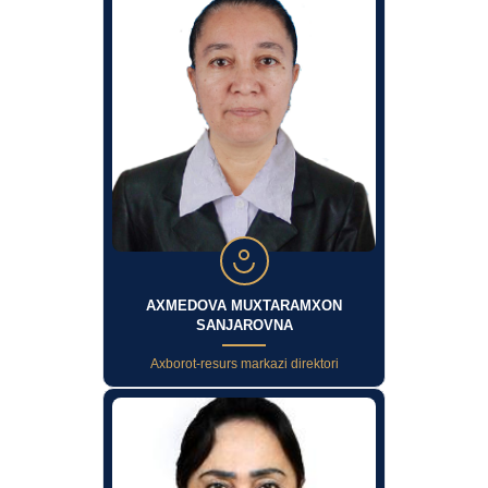
AXMEDOVA MUXTARAMXON
SANJAROVNA
Axborot-resurs markazi direktori