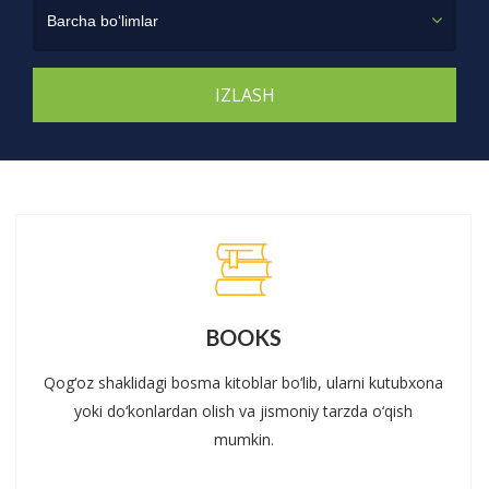
Barcha bo‘limlar
BOOKS
Qog‘oz shaklidagi bosma kitoblar bo‘lib, ularni kutubxona
yoki do‘konlardan olish va jismoniy tarzda o‘qish
mumkin.