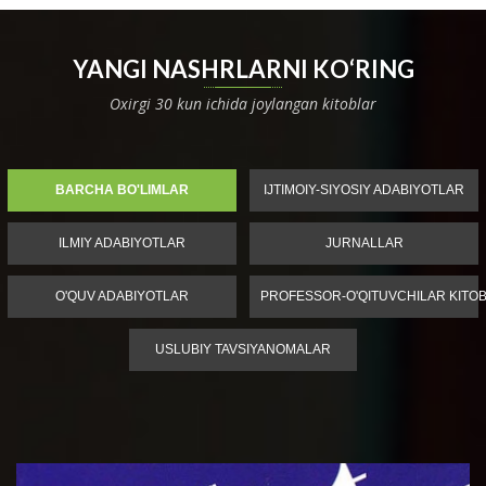
YANGI NASHRLARNI KO‘RING
Oxirgi 30 kun ichida joylangan kitoblar
BARCHA BO'LIMLAR
IJTIMOIY-SIYOSIY ADABIYOTLAR
ILMIY ADABIYOTLAR
JURNALLAR
O'QUV ADABIYOTLAR
PROFESSOR-O'QITUVCHILAR KITOB
USLUBIY TAVSIYANOMALAR