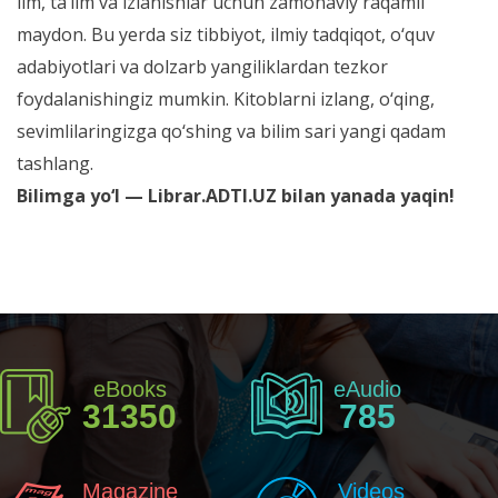
ilm, ta’lim va izlanishlar uchun zamonaviy raqamli
maydon. Bu yerda siz tibbiyot, ilmiy tadqiqot, o‘quv
adabiyotlari va dolzarb yangiliklardan tezkor
foydalanishingiz mumkin. Kitoblarni izlang, o‘qing,
sevimlilaringizga qo‘shing va bilim sari yangi qadam
tashlang.
Bilimga yo‘l — Librar.ADTI.UZ bilan yanada yaqin!
eBooks
eAudio
31350
785
Magazine
Videos