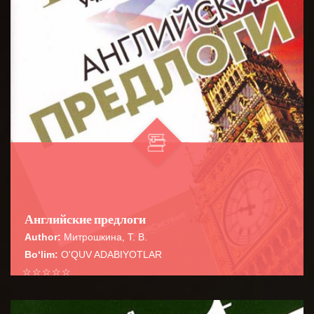
Английские предлоги
Author:
Митрошкина, Т. В.
Bo‘lim:
O'QUV ADABIYOTLAR
☆
☆
☆
☆
☆
Справочник содержит сведения о наиболее