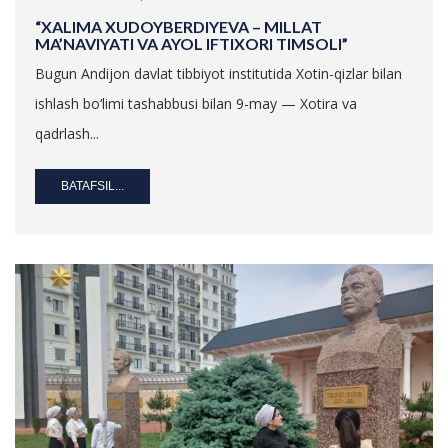
“XALIMA XUDOYBERDIYEVA – MILLAT
MA’NAVIYATI VA AYOL IFTIXORI TIMSOLI”
Bugun Andijon davlat tibbiyot institutida Xotin-qizlar bilan
ishlash bo‘limi tashabbusi bilan 9-may — Xotira va
qadrlash...
BATAFSIL...