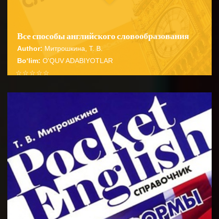
Все способы английского словообразования
Author:
Митрошкина, Т. В.
Bo‘lim:
O'QUV ADABIYOTLAR
☆
☆
☆
☆
☆
Справочник содержит подробные сведения о
способах словообразования английских имен
BATAFSIL...
существительных прилагательных глаго...