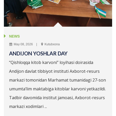
NEWS
May 08, 2026
Kutubxona
ANDIJON YOSHLAR DAY
“Qishloqqa kitob karvoni” loyihasi doirasida
Andijon davlat tibbiyot instituti Axborot-resurs
markazi tomonidan Marhamat tumanidagi 27-son
umumta’lim maktabiga kitoblar karvoni yetkazildi.
Tadbir davomida institut jamoasi, Axborot-resurs
markazi xodimlari ...