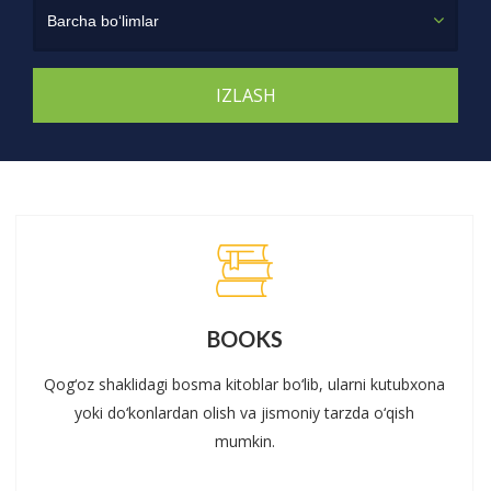
Barcha bo‘limlar
BOOKS
Qog‘oz shaklidagi bosma kitoblar bo‘lib, ularni kutubxona
yoki do‘konlardan olish va jismoniy tarzda o‘qish
mumkin.