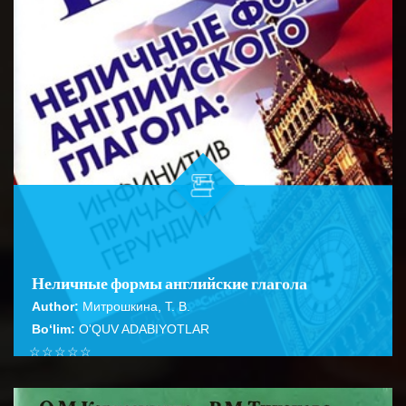
Неличные формы английские глагола
Author:
Митрошкина, Т. В.
Bo‘lim:
O'QUV ADABIYOTLAR
☆
☆
☆
☆
☆
Справочник содержит подробное описание правил