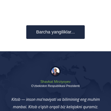
Barcha yangiliklar...
Shavkat Mirziyoyev
Oʻzbekiston Respublikasi Prezidenti
Kitob — inson ma’naviyati va bilimining eng muhim
manbai. Kitob o‘qish orqali biz kelajakni quramiz.