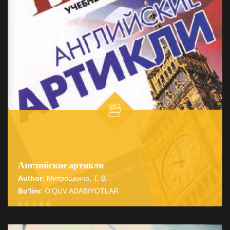
Английские артикли
Author:
Митрошкина, Т. В.
Bo‘lim:
O'QUV ADABIYOTLAR
☆
☆
☆
☆
☆
Справочник содержит подробные сведения о системе