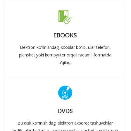
EBOOKS
Elektron ko‘rinishdagi kitoblar bo‘lib, ular telefon,
planshet yoki kompyuter orqali raqamli formatda
o‘qiladi.
DVDS
Bu disk ko‘rinishidagi elektron axborot tashuvchilar
bo‘lib, ularda filmlar, audio yozuvlar, dasturlar yoki o‘quv