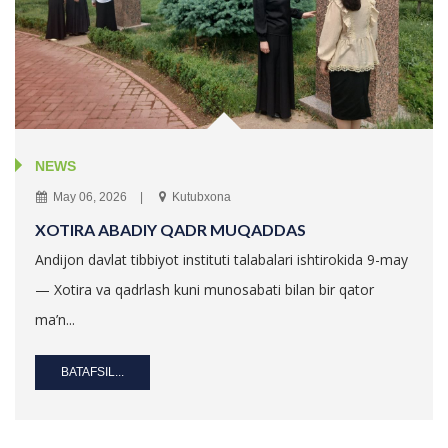
NEWS
May 06, 2026
Kutubxona
XOTIRA ABADIY QADR MUQADDAS
Andijon davlat tibbiyot instituti talabalari ishtirokida 9-may
— Xotira va qadrlash kuni munosabati bilan bir qator
ma’n...
BATAFSIL...