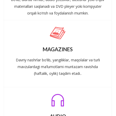
materiallari saqlanadi va DVD pleyer yoki kompyuter
orqali ko‘rish va foydalanish mumkin.
MAGAZINES
Davriy nashrlar bo‘lib, yangiliklar, maqolalar va turli
mavzulardagi ma’lumotlarni muntazam ravishda
(haftalik, oylik) taqdim etadi..