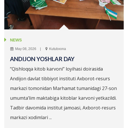
NEWS
May 08, 2026
Kutubxona
ANDIJON YOSHLAR DAY
“Qishloqqa kitob karvoni” loyihasi doirasida
Andijon davlat tibbiyot instituti Axborot-resurs
markazi tomonidan Marhamat tumanidagi 27-son
umumta’lim maktabiga kitoblar karvoni yetkazildi.
Tadbir davomida institut jamoasi, Axborot-resurs
markazi xodimlari ...