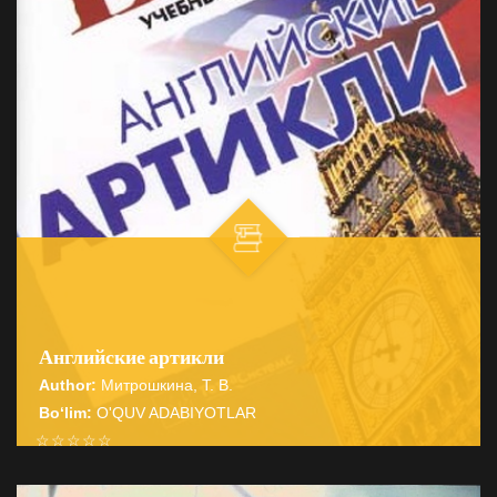
Английские артикли
Author:
Митрошкина, Т. В.
Bo‘lim:
O'QUV ADABIYOTLAR
☆
☆
☆
☆
☆
Справочник содержит подробные сведения о системе