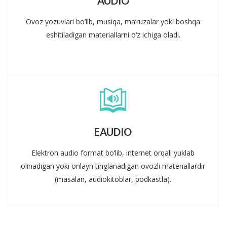
AUDIO
Ovoz yozuvlari bo‘lib, musiqa, ma’ruzalar yoki boshqa
eshitiladigan materiallarni o‘z ichiga oladi.
EAUDIO
Elektron audio format bo‘lib, internet orqali yuklab
olinadigan yoki onlayn tinglanadigan ovozli materiallardir
(masalan, audiokitoblar, podkastla).