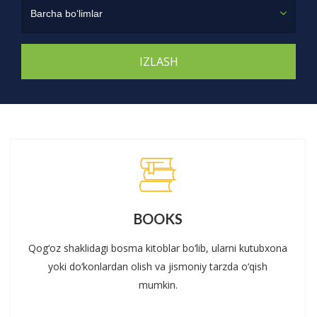
Barcha bo‘limlar
BOOKS
Qog‘oz shaklidagi bosma kitoblar bo‘lib, ularni kutubxona
yoki do‘konlardan olish va jismoniy tarzda o‘qish
mumkin.