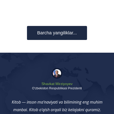
Barcha yangiliklar...
Shavkat Mirziyoyev
Oʻzbekiston Respublikasi Prezidenti
Kitob — inson ma’naviyati va bilimining eng muhim
manbai. Kitob o‘qish orqali biz kelajakni quramiz.