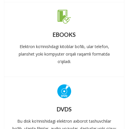
EBOOKS
Elektron ko‘rinishdagi kitoblar bo‘lib, ular telefon,
planshet yoki kompyuter orqali raqamli formatda
o‘qiladi.
DVDS
Bu disk ko‘rinishidagi elektron axborot tashuvchilar
bo‘lib, ularda filmlar, audio yozuvlar, dasturlar yoki o‘quv