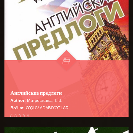
Английские предлоги
Author:
Митрошкина, Т. В.
Bo‘lim:
O'QUV ADABIYOTLAR
☆
☆
☆
☆
☆
Справочник содержит сведения о наиболее