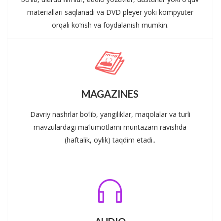
materiallari saqlanadi va DVD pleyer yoki kompyuter
orqali ko‘rish va foydalanish mumkin.
MAGAZINES
Davriy nashrlar bo‘lib, yangiliklar, maqolalar va turli
mavzulardagi ma’lumotlarni muntazam ravishda
(haftalik, oylik) taqdim etadi..