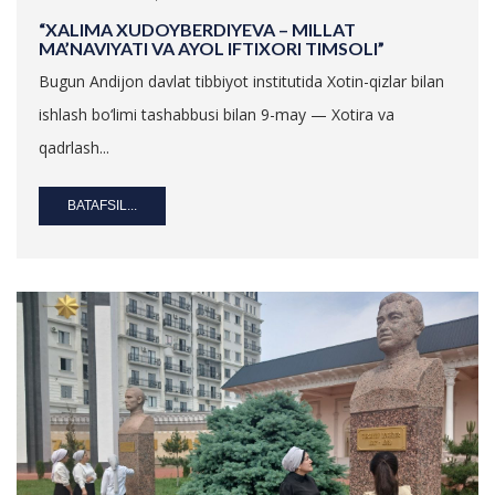
“XALIMA XUDOYBERDIYEVA – MILLAT
MA’NAVIYATI VA AYOL IFTIXORI TIMSOLI”
Bugun Andijon davlat tibbiyot institutida Xotin-qizlar bilan
ishlash bo‘limi tashabbusi bilan 9-may — Xotira va
qadrlash...
BATAFSIL...