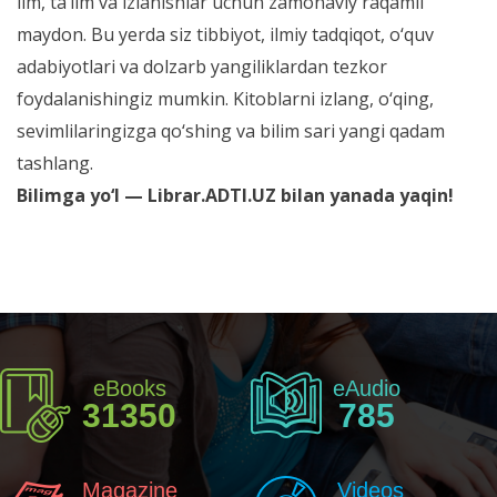
ilm, ta’lim va izlanishlar uchun zamonaviy raqamli
maydon. Bu yerda siz tibbiyot, ilmiy tadqiqot, o‘quv
adabiyotlari va dolzarb yangiliklardan tezkor
foydalanishingiz mumkin. Kitoblarni izlang, o‘qing,
sevimlilaringizga qo‘shing va bilim sari yangi qadam
tashlang.
Bilimga yo‘l — Librar.ADTI.UZ bilan yanada yaqin!
eBooks
eAudio
31350
785
Magazine
Videos