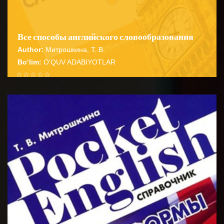
Все способы английского словообразования
Author:
Митрошкина, Т. В.
Bo‘lim:
O'QUV ADABIYOTLAR
☆
☆
☆
☆
☆
Справочник содержит подробные сведения о
способах словообразования английских имен
BATAFSIL...
существительных прилагательных глаго...