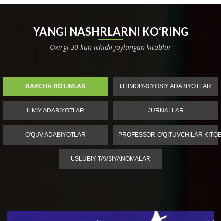
YANGI NASHRLARNI KO‘RING
Oxirgi 30 kun ichida joylangan kitoblar
BARCHA BO'LIMLAR
IJTIMOIY-SIYOSIY ADABIYOTLAR
ILMIY ADABIYOTLAR
JURNALLAR
O'QUV ADABIYOTLAR
PROFESSOR-O'QITUVCHILAR KITOB
USLUBIY TAVSIYANOMALAR