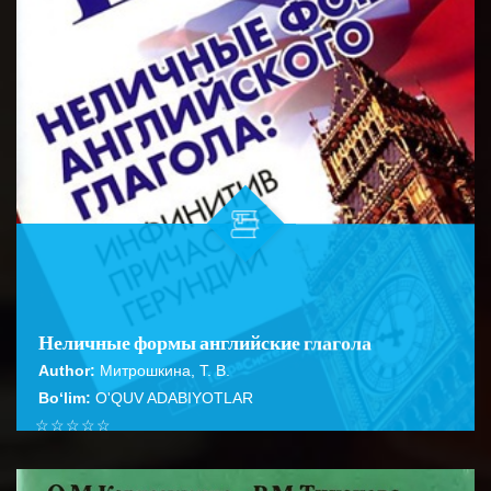
Неличные формы английские глагола
Author:
Митрошкина, Т. В.
Bo‘lim:
O'QUV ADABIYOTLAR
☆
☆
☆
☆
☆
Справочник содержит подробное описание правил