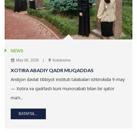
NEWS
May 06, 2026
Kutubxona
XOTIRA ABADIY QADR MUQADDAS
Andijon davlat tibbiyot instituti talabalari ishtirokida 9-may
— Xotira va qadrlash kuni munosabati bilan bir qator
ma’n...
BATAFSIL...