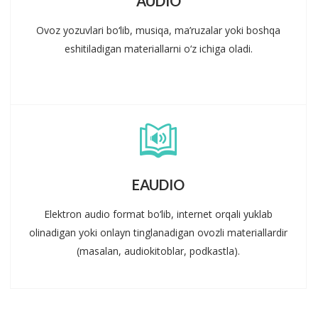
AUDIO
Ovoz yozuvlari bo‘lib, musiqa, ma’ruzalar yoki boshqa
eshitiladigan materiallarni o‘z ichiga oladi.
EAUDIO
Elektron audio format bo‘lib, internet orqali yuklab
olinadigan yoki onlayn tinglanadigan ovozli materiallardir
(masalan, audiokitoblar, podkastla).