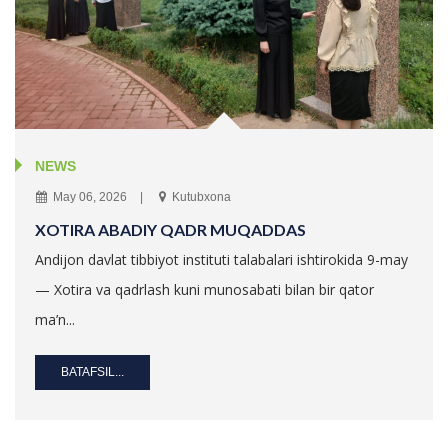
NEWS
May 06, 2026
Kutubxona
XOTIRA ABADIY QADR MUQADDAS
Andijon davlat tibbiyot instituti talabalari ishtirokida 9-may
— Xotira va qadrlash kuni munosabati bilan bir qator
ma’n...
BATAFSIL...