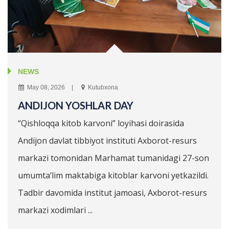
NEWS
May 08, 2026
Kutubxona
ANDIJON YOSHLAR DAY
“Qishloqqa kitob karvoni” loyihasi doirasida
Andijon davlat tibbiyot instituti Axborot-resurs
markazi tomonidan Marhamat tumanidagi 27-son
umumta’lim maktabiga kitoblar karvoni yetkazildi.
Tadbir davomida institut jamoasi, Axborot-resurs
markazi xodimlari ...