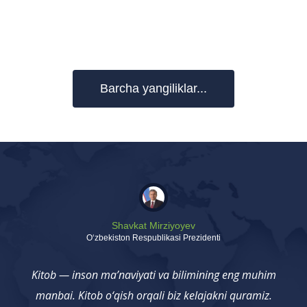
Barcha yangiliklar...
Shavkat Mirziyoyev
Oʻzbekiston Respublikasi Prezidenti
Kitob — inson ma’naviyati va bilimining eng muhim
manbai. Kitob o‘qish orqali biz kelajakni quramiz.