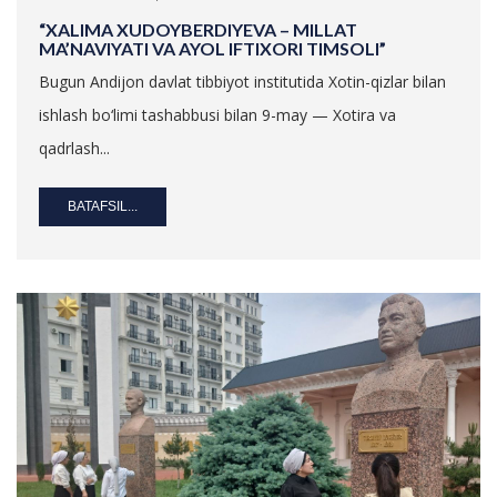
“XALIMA XUDOYBERDIYEVA – MILLAT
MA’NAVIYATI VA AYOL IFTIXORI TIMSOLI”
Bugun Andijon davlat tibbiyot institutida Xotin-qizlar bilan
ishlash bo‘limi tashabbusi bilan 9-may — Xotira va
qadrlash...
BATAFSIL...