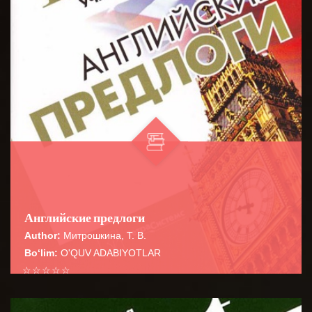
Английские предлоги
Author:
Митрошкина, Т. В.
Bo‘lim:
O'QUV ADABIYOTLAR
☆
☆
☆
☆
☆
Справочник содержит сведения о наиболее