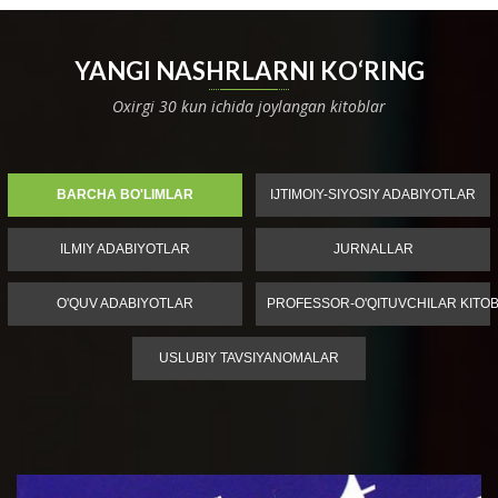
YANGI NASHRLARNI KO‘RING
Oxirgi 30 kun ichida joylangan kitoblar
BARCHA BO'LIMLAR
IJTIMOIY-SIYOSIY ADABIYOTLAR
ILMIY ADABIYOTLAR
JURNALLAR
O'QUV ADABIYOTLAR
PROFESSOR-O'QITUVCHILAR KITOB
USLUBIY TAVSIYANOMALAR