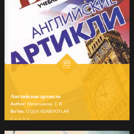
Английские артикли
Author:
Митрошкина, Т. В.
Bo‘lim:
O'QUV ADABIYOTLAR
☆
☆
☆
☆
☆
Справочник содержит подробные сведения о системе