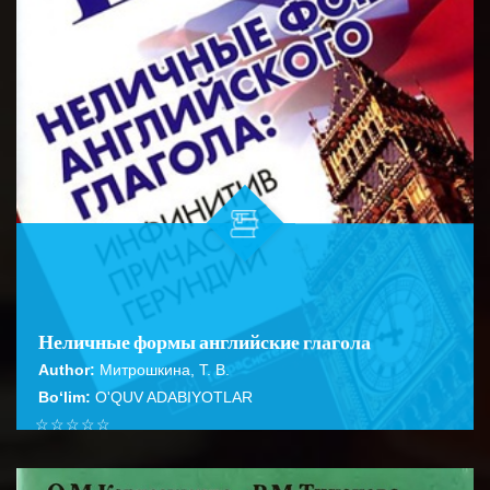
Неличные формы английские глагола
Author:
Митрошкина, Т. В.
Bo‘lim:
O'QUV ADABIYOTLAR
☆
☆
☆
☆
☆
Справочник содержит подробное описание правил