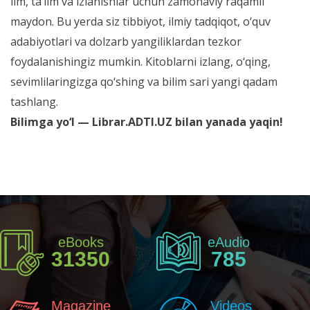
ilm, ta’lim va izlanishlar uchun zamonaviy raqamli
maydon. Bu yerda siz tibbiyot, ilmiy tadqiqot, o‘quv
adabiyotlari va dolzarb yangiliklardan tezkor
foydalanishingiz mumkin. Kitoblarni izlang, o‘qing,
sevimlilaringizga qo‘shing va bilim sari yangi qadam
tashlang.
Bilimga yo‘l — Librar.ADTI.UZ bilan yanada yaqin!
eBooks
eAudio
31350
785
Magazine
Videos