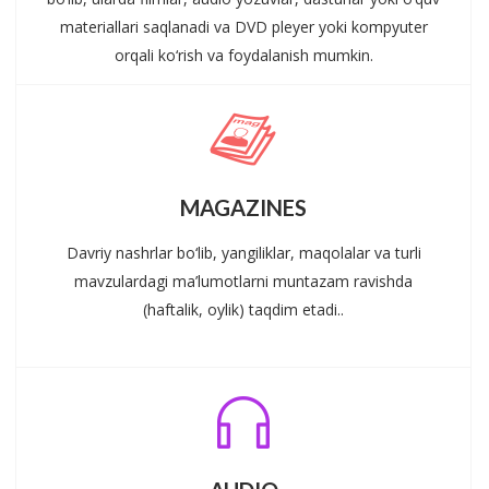
materiallari saqlanadi va DVD pleyer yoki kompyuter
orqali ko‘rish va foydalanish mumkin.
MAGAZINES
Davriy nashrlar bo‘lib, yangiliklar, maqolalar va turli
mavzulardagi ma’lumotlarni muntazam ravishda
(haftalik, oylik) taqdim etadi..