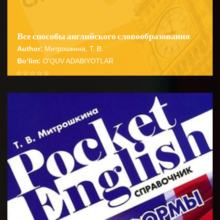
Все способы английского словообразования
Author:
Митрошкина, Т. В.
Bo‘lim:
O'QUV ADABIYOTLAR
☆
☆
☆
☆
☆
Справочник содержит подробные сведения о
способах словообразования английских имен
BATAFSIL...
существительных прилагательных глаго...