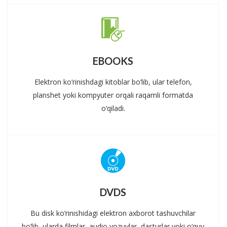
EBOOKS
Elektron ko‘rinishdagi kitoblar bo‘lib, ular telefon,
planshet yoki kompyuter orqali raqamli formatda
o‘qiladi.
DVDS
Bu disk ko‘rinishidagi elektron axborot tashuvchilar
bo‘lib, ularda filmlar, audio yozuvlar, dasturlar yoki o‘quv