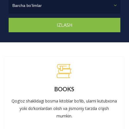
Barcha bo‘limlar
BOOKS
Qog‘oz shaklidagi bosma kitoblar bo‘lib, ularni kutubxona
yoki do‘konlardan olish va jismoniy tarzda o‘qish
mumkin.