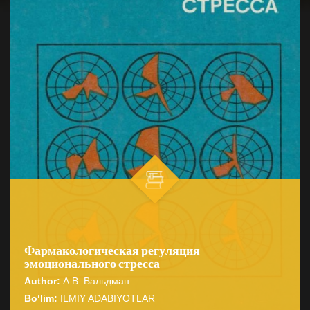
Фармакологическая регуляция
эмоционального стресса
Author:
А.В. Вальдман
Bo‘lim:
ILMIY ADABIYOTLAR