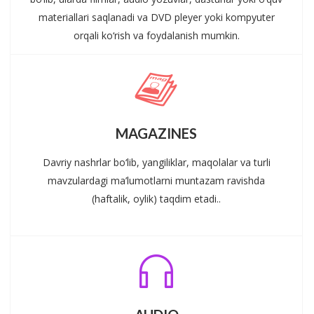
materiallari saqlanadi va DVD pleyer yoki kompyuter
orqali ko‘rish va foydalanish mumkin.
MAGAZINES
Davriy nashrlar bo‘lib, yangiliklar, maqolalar va turli
mavzulardagi ma’lumotlarni muntazam ravishda
(haftalik, oylik) taqdim etadi..