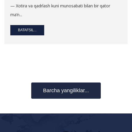
— Xotira va qadrlash kuni munosabati bilan bir qator
ma’n...
BATAFSIL...
Barcha yangiliklar...