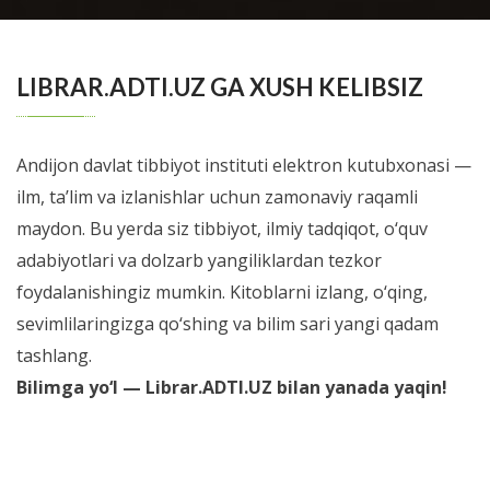
This updated fourth edition provides immediate access to
streamlined protocols, assessment tables, and clinical
BATAFSIL...
guidelin...
LIBRAR.ADTI.UZ GA XUSH KELIBSIZ
Andijon davlat tibbiyot instituti elektron kutubxonasi —
ilm, ta’lim va izlanishlar uchun zamonaviy raqamli
maydon. Bu yerda siz tibbiyot, ilmiy tadqiqot, o‘quv
adabiyotlari va dolzarb yangiliklardan tezkor
foydalanishingiz mumkin. Kitoblarni izlang, o‘qing,
sevimlilaringizga qo‘shing va bilim sari yangi qadam
tashlang.
Bilimga yo‘l — Librar.ADTI.UZ bilan yanada yaqin!