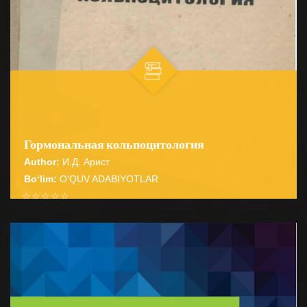
Гормональная кольпоцитология
Author:
И.Д. Арист
Bo‘lim:
O'QUV ADABIYOTLAR
☆
☆
☆
☆
☆
Влагалищный тест как метод функциональной
диагностики получил всеобщее признание, и
BATAFSIL...
цитологический анализ вагинального м...