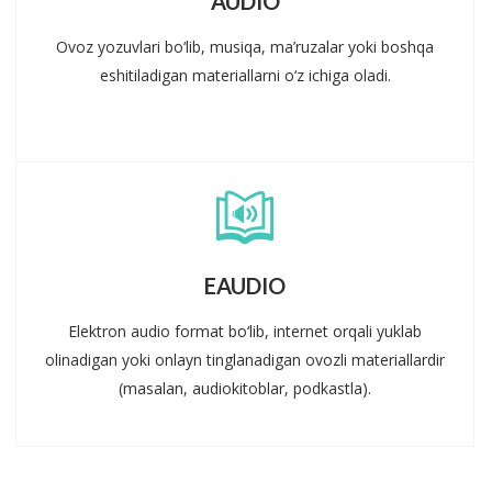
AUDIO
Ovoz yozuvlari bo‘lib, musiqa, ma’ruzalar yoki boshqa
eshitiladigan materiallarni o‘z ichiga oladi.
EAUDIO
Elektron audio format bo‘lib, internet orqali yuklab
olinadigan yoki onlayn tinglanadigan ovozli materiallardir
(masalan, audiokitoblar, podkastla).