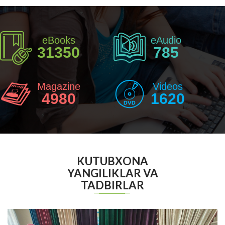
eBooks
eAudio
31350
785
Magazine
Videos
4980
1620
KUTUBXONA
YANGILIKLAR VA
TADBIRLAR