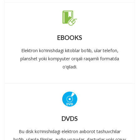
EBOOKS
Elektron ko‘rinishdagi kitoblar bo‘lib, ular telefon,
planshet yoki kompyuter orqali raqamli formatda
o‘qiladi.
DVDS
Bu disk ko‘rinishidagi elektron axborot tashuvchilar
bo‘lib, ularda filmlar, audio yozuvlar, dasturlar yoki o‘quv