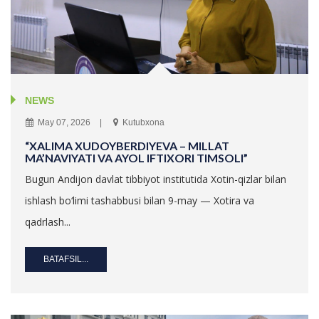
NEWS
May 07, 2026
Kutubxona
“XALIMA XUDOYBERDIYEVA – MILLAT
MA’NAVIYATI VA AYOL IFTIXORI TIMSOLI”
Bugun Andijon davlat tibbiyot institutida Xotin-qizlar bilan
ishlash bo‘limi tashabbusi bilan 9-may — Xotira va
qadrlash...
BATAFSIL...