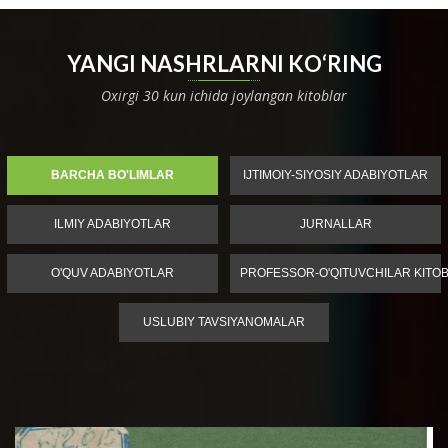
YANGI NASHRLARNI KO‘RING
Oxirgi 30 kun ichida joylangan kitoblar
BARCHA BO'LIMLAR
IJTIMOIY-SIYOSIY ADABIYOTLAR
ILMIY ADABIYOTLAR
JURNALLAR
O'QUV ADABIYOTLAR
PROFESSOR-O'QITUVCHILAR KITOB
USLUBIY TAVSIYANOMALAR