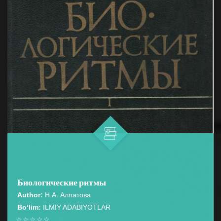
Биологические ритмы
Author:
Н.А. Алпатова
Bo‘lim:
ILMIY ADABIYOTLAR
☆
☆
☆
☆
☆