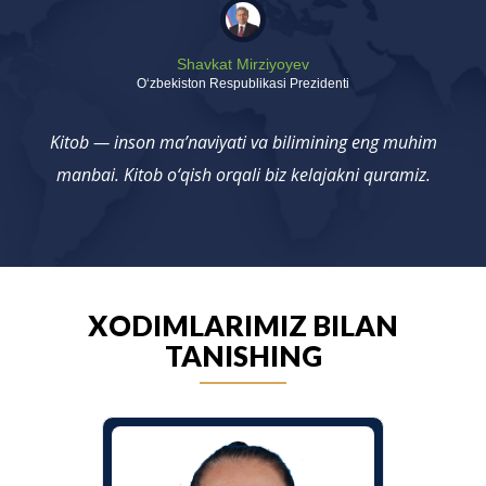
Shavkat Mirziyoyev
Oʻzbekiston Respublikasi Prezidenti
Kitob — inson ma’naviyati va bilimining eng muhim
manbai. Kitob o‘qish orqali biz kelajakni quramiz.
XODIMLARIMIZ BILAN
TANISHING