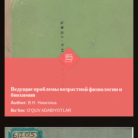
Ведущие проблемы возрастной физиологии и
биохимии
Author:
В.Н. Никитина
Bo‘lim:
O'QUV ADABIYOTLAR
☆
☆
☆
☆
☆
Для быстрого развития онтофизиологии необходимо