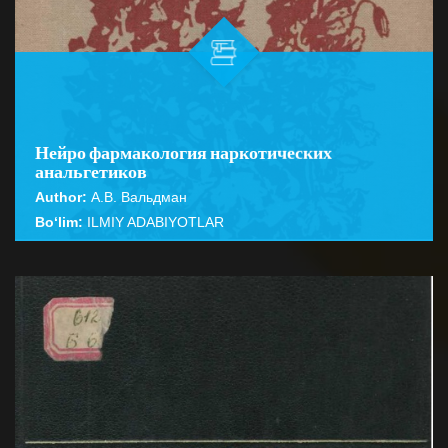
Нейро фармакология наркотических
анальгетиков
Author:
А.В. Вальдман
Bo‘lim:
ILMIY ADABIYOTLAR
☆
☆
☆
☆
☆
Монография посвящена механизму действия
наркотических анальгетиков. Обобщаются
BATAFSIL...
десятилетние экспериментальные исследован...