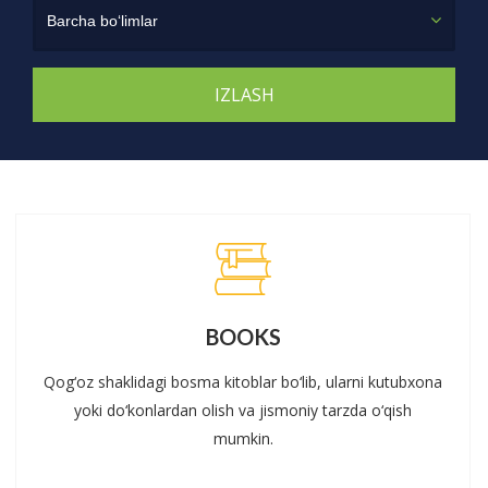
Barcha bo‘limlar
BOOKS
Qog‘oz shaklidagi bosma kitoblar bo‘lib, ularni kutubxona
yoki do‘konlardan olish va jismoniy tarzda o‘qish
mumkin.