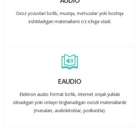
AUDIO
Ovoz yozuvlari bo‘lib, musiqa, ma’ruzalar yoki boshqa
eshitiladigan materiallarni o‘z ichiga oladi.
EAUDIO
Elektron audio format bo‘lib, internet orqali yuklab
olinadigan yoki onlayn tinglanadigan ovozli materiallardir
(masalan, audiokitoblar, podkastla).