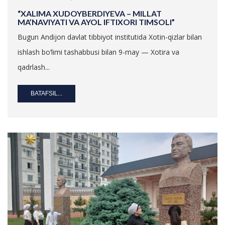
“XALIMA XUDOYBERDIYEVA – MILLAT
MA’NAVIYATI VA AYOL IFTIXORI TIMSOLI”
Bugun Andijon davlat tibbiyot institutida Xotin-qizlar bilan
ishlash bo‘limi tashabbusi bilan 9-may — Xotira va
qadrlash...
BATAFSIL...