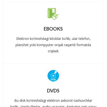
EBOOKS
Elektron ko‘rinishdagi kitoblar bo‘lib, ular telefon,
planshet yoki kompyuter orqali raqamli formatda
o‘qiladi.
DVDS
Bu disk ko‘rinishidagi elektron axborot tashuvchilar
bo‘lib, ularda filmlar, audio yozuvlar, dasturlar yoki o‘quv