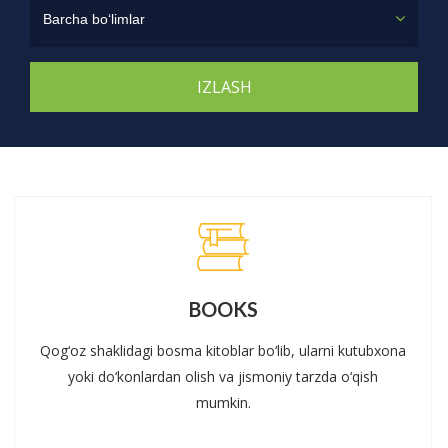
Barcha bo‘limlar
BOOKS
Qog‘oz shaklidagi bosma kitoblar bo‘lib, ularni kutubxona
yoki do‘konlardan olish va jismoniy tarzda o‘qish
mumkin.