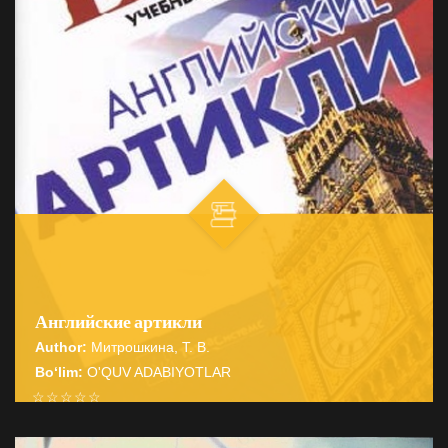
Английские артикли
Author:
Митрошкина, Т. В.
Bo‘lim:
O'QUV ADABIYOTLAR
☆
☆
☆
☆
☆
Справочник содержит подробные сведения о системе