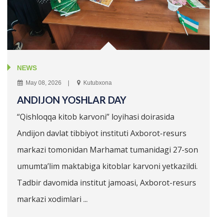
NEWS
May 08, 2026
Kutubxona
ANDIJON YOSHLAR DAY
“Qishloqqa kitob karvoni” loyihasi doirasida
Andijon davlat tibbiyot instituti Axborot-resurs
markazi tomonidan Marhamat tumanidagi 27-son
umumta’lim maktabiga kitoblar karvoni yetkazildi.
Tadbir davomida institut jamoasi, Axborot-resurs
markazi xodimlari ...