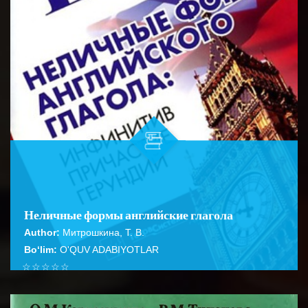
Неличные формы английские глагола
Author:
Митрошкина, Т. В.
Bo‘lim:
O'QUV ADABIYOTLAR
☆
☆
☆
☆
☆
Справочник содержит подробное описание правил