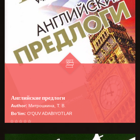
Английские предлоги
Author:
Митрошкина, Т. В.
Bo‘lim:
O'QUV ADABIYOTLAR
☆
☆
☆
☆
☆
Справочник содержит сведения о наиболее