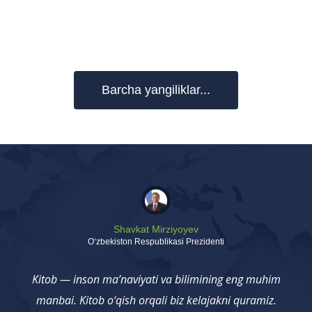
Barcha yangiliklar...
Shavkat Mirziyoyev
Oʻzbekiston Respublikasi Prezidenti
Kitob — inson ma’naviyati va bilimining eng muhim
manbai. Kitob o‘qish orqali biz kelajakni quramiz.