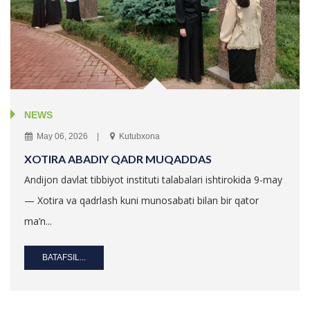
NEWS
May 06, 2026
Kutubxona
XOTIRA ABADIY QADR MUQADDAS
Andijon davlat tibbiyot instituti talabalari ishtirokida 9-may
— Xotira va qadrlash kuni munosabati bilan bir qator
ma’n...
BATAFSIL...