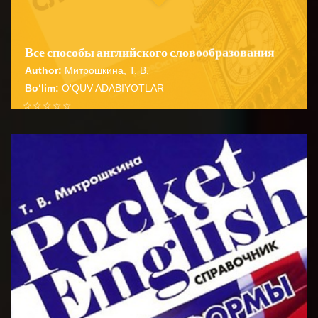
Все способы английского словообразования
Author:
Митрошкина, Т. В.
Bo‘lim:
O'QUV ADABIYOTLAR
☆
☆
☆
☆
☆
Справочник содержит подробные сведения о
способах словообразования английских имен
BATAFSIL...
существительных прилагательных глаго...