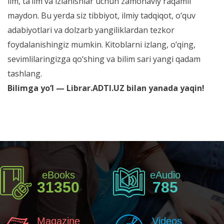
ilm, ta’lim va izlanishlar uchun zamonaviy raqamli
maydon. Bu yerda siz tibbiyot, ilmiy tadqiqot, o‘quv
adabiyotlari va dolzarb yangiliklardan tezkor
foydalanishingiz mumkin. Kitoblarni izlang, o‘qing,
sevimlilaringizga qo‘shing va bilim sari yangi qadam
tashlang.
Bilimga yo‘l — Librar.ADTI.UZ bilan yanada yaqin!
eBooks
eAudio
31350
785
Magazine
Videos