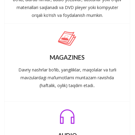
materiallari saqlanadi va DVD pleyer yoki kompyuter
orqali ko‘rish va foydalanish mumkin.
MAGAZINES
Davriy nashrlar bo‘lib, yangiliklar, maqolalar va turli
mavzulardagi ma’lumotlarni muntazam ravishda
(haftalik, oylik) taqdim etadi..