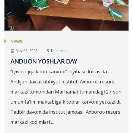
NEWS
May 08, 2026
Kutubxona
ANDIJON YOSHLAR DAY
“Qishloqqa kitob karvoni” loyihasi doirasida
Andijon davlat tibbiyot instituti Axborot-resurs
markazi tomonidan Marhamat tumanidagi 27-son
umumta’lim maktabiga kitoblar karvoni yetkazildi.
Tadbir davomida institut jamoasi, Axborot-resurs
markazi xodimlari ...