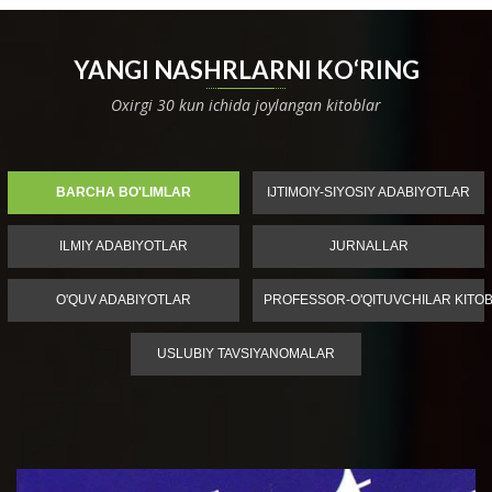
YANGI NASHRLARNI KO‘RING
Oxirgi 30 kun ichida joylangan kitoblar
BARCHA BO'LIMLAR
IJTIMOIY-SIYOSIY ADABIYOTLAR
ILMIY ADABIYOTLAR
JURNALLAR
O'QUV ADABIYOTLAR
PROFESSOR-O'QITUVCHILAR KITOB
USLUBIY TAVSIYANOMALAR