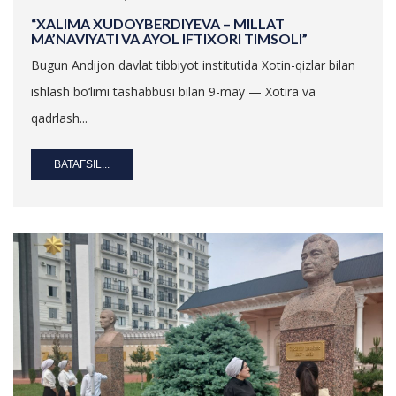
“XALIMA XUDOYBERDIYEVA – MILLAT
MA’NAVIYATI VA AYOL IFTIXORI TIMSOLI”
Bugun Andijon davlat tibbiyot institutida Xotin-qizlar bilan
ishlash bo‘limi tashabbusi bilan 9-may — Xotira va
qadrlash...
BATAFSIL...