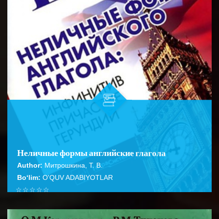
Неличные формы английские глагола
Author:
Митрошкина, Т. В.
Bo‘lim:
O'QUV ADABIYOTLAR
☆
☆
☆
☆
☆
Справочник содержит подробное описание правил