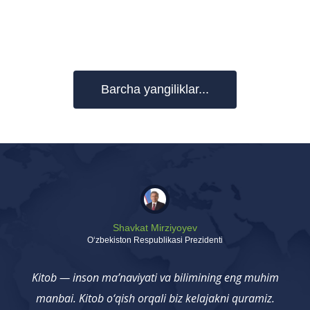
Barcha yangiliklar...
Shavkat Mirziyoyev
Oʻzbekiston Respublikasi Prezidenti
Kitob — inson ma’naviyati va bilimining eng muhim
manbai. Kitob o‘qish orqali biz kelajakni quramiz.