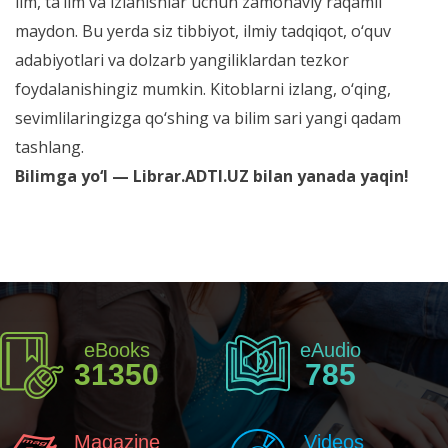
ilm, ta’lim va izlanishlar uchun zamonaviy raqamli
maydon. Bu yerda siz tibbiyot, ilmiy tadqiqot, o‘quv
adabiyotlari va dolzarb yangiliklardan tezkor
foydalanishingiz mumkin. Kitoblarni izlang, o‘qing,
sevimlilaringizga qo‘shing va bilim sari yangi qadam
tashlang.
Bilimga yo‘l — Librar.ADTI.UZ bilan yanada yaqin!
eBooks
eAudio
31350
785
Magazine
Videos