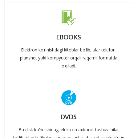
EBOOKS
Elektron ko‘rinishdagi kitoblar bo‘lib, ular telefon,
planshet yoki kompyuter orqali raqamli formatda
o‘qiladi.
DVDS
Bu disk ko‘rinishidagi elektron axborot tashuvchilar
bo‘lib, ularda filmlar, audio yozuvlar, dasturlar yoki o‘quv