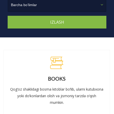
Barcha bo‘limlar
BOOKS
Qog‘oz shaklidagi bosma kitoblar bo‘lib, ularni kutubxona
yoki do‘konlardan olish va jismoniy tarzda o‘qish
mumkin.