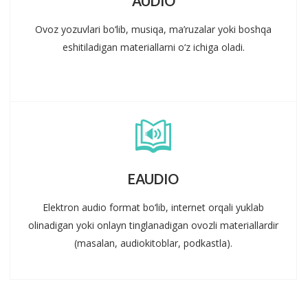
AUDIO
Ovoz yozuvlari bo‘lib, musiqa, ma’ruzalar yoki boshqa
eshitiladigan materiallarni o‘z ichiga oladi.
EAUDIO
Elektron audio format bo‘lib, internet orqali yuklab
olinadigan yoki onlayn tinglanadigan ovozli materiallardir
(masalan, audiokitoblar, podkastla).