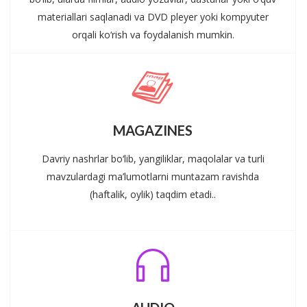
materiallari saqlanadi va DVD pleyer yoki kompyuter
orqali ko‘rish va foydalanish mumkin.
MAGAZINES
Davriy nashrlar bo‘lib, yangiliklar, maqolalar va turli
mavzulardagi ma’lumotlarni muntazam ravishda
(haftalik, oylik) taqdim etadi..