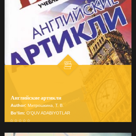
Английские артикли
Author:
Митрошкина, Т. В.
Bo‘lim:
O'QUV ADABIYOTLAR
☆
☆
☆
☆
☆
Справочник содержит подробные сведения о системе