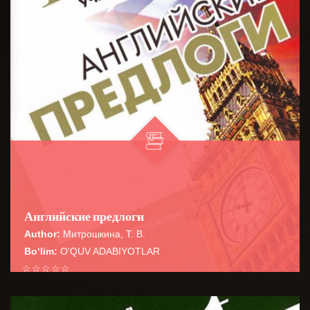
Английские предлоги
Author:
Митрошкина, Т. В.
Bo‘lim:
O'QUV ADABIYOTLAR
☆
☆
☆
☆
☆
Справочник содержит сведения о наиболее