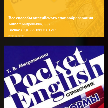
Все способы английского словообразования
Author:
Митрошкина, Т. В.
Bo‘lim:
O'QUV ADABIYOTLAR
☆
☆
☆
☆
☆
Справочник содержит подробные сведения о
способах словообразования английских имен
BATAFSIL...
существительных прилагательных глаго...