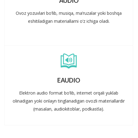
AUDIO
Ovoz yozuvlari bo‘lib, musiqa, ma’ruzalar yoki boshqa
eshitiladigan materiallarni o‘z ichiga oladi.
EAUDIO
Elektron audio format bo‘lib, internet orqali yuklab
olinadigan yoki onlayn tinglanadigan ovozli materiallardir
(masalan, audiokitoblar, podkastla).