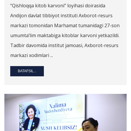
“Qishloqqa kitob karvoni” loyihasi doirasida
Andijon davlat tibbiyot instituti Axborot-resurs
markazi tomonidan Marhamat tumanidagi 27-son
umumta’lim maktabiga kitoblar karvoni yetkazildi.
Tadbir davomida institut jamoasi, Axborot-resurs
markazi xodimlari ...
BATAFSIL...