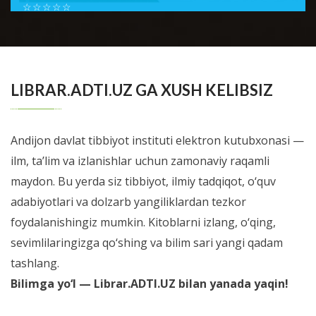
☆
☆
☆
☆
☆
Шестой номер журнала Справочник врача общей
практики посвящен проблемам доказательной
BATAFSIL...
медиицины. В новом номере мы позна...
LIBRAR.ADTI.UZ GA XUSH KELIBSIZ
Andijon davlat tibbiyot instituti elektron kutubxonasi —
ilm, ta’lim va izlanishlar uchun zamonaviy raqamli
maydon. Bu yerda siz tibbiyot, ilmiy tadqiqot, o‘quv
adabiyotlari va dolzarb yangiliklardan tezkor
foydalanishingiz mumkin. Kitoblarni izlang, o‘qing,
sevimlilaringizga qo‘shing va bilim sari yangi qadam
tashlang.
Bilimga yo‘l — Librar.ADTI.UZ bilan yanada yaqin!