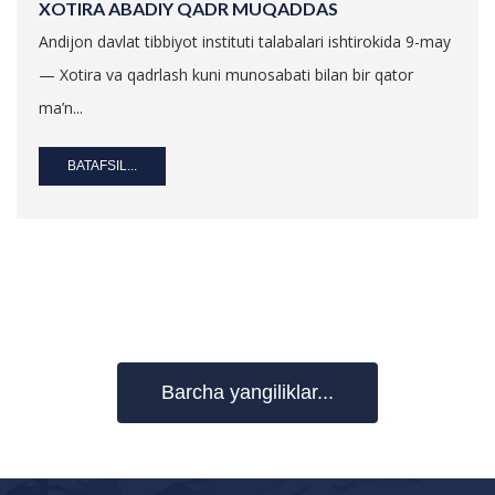
XOTIRA ABADIY QADR MUQADDAS
Andijon davlat tibbiyot instituti talabalari ishtirokida 9-may
— Xotira va qadrlash kuni munosabati bilan bir qator
ma’n...
BATAFSIL...
Barcha yangiliklar...