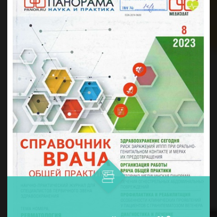
дармонларни қўллашнинг ўнта ...