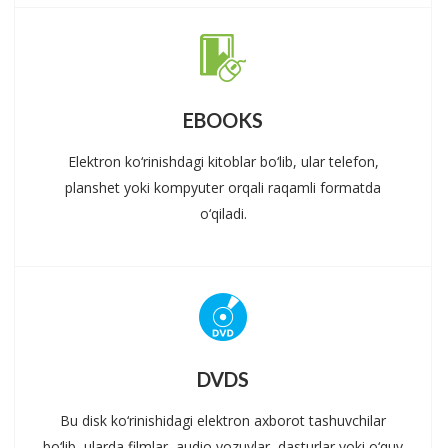
EBOOKS
Elektron ko‘rinishdagi kitoblar bo‘lib, ular telefon,
planshet yoki kompyuter orqali raqamli formatda
o‘qiladi.
DVDS
Bu disk ko‘rinishidagi elektron axborot tashuvchilar
bo‘lib, ularda filmlar, audio yozuvlar, dasturlar yoki o‘quv