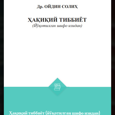
Ҳақиқий тиббиёт (йўқотилган шифо изидан)