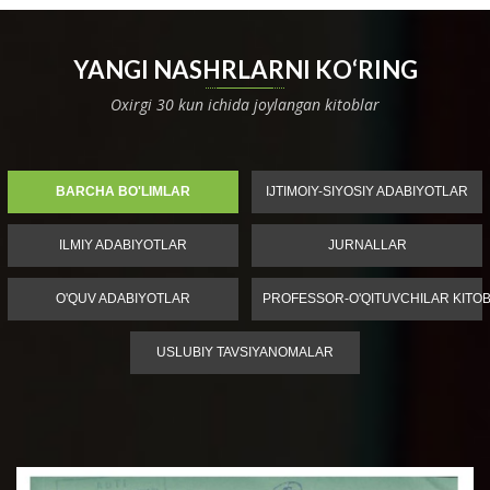
YANGI NASHRLARNI KO‘RING
Oxirgi 30 kun ichida joylangan kitoblar
BARCHA BO'LIMLAR
IJTIMOIY-SIYOSIY ADABIYOTLAR
ILMIY ADABIYOTLAR
JURNALLAR
O'QUV ADABIYOTLAR
PROFESSOR-O'QITUVCHILAR KITOB
USLUBIY TAVSIYANOMALAR