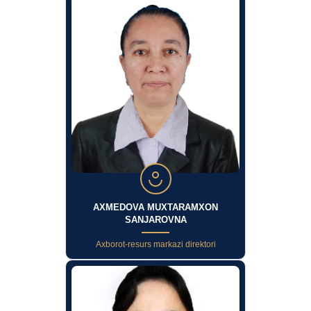
AXMEDOVA MUXTARAMXON
SANJAROVNA
Axborot-resurs markazi direktori