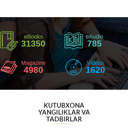
eBooks
eAudio
31350
785
Magazine
Videos
4980
1620
KUTUBXONA
YANGILIKLAR VA
TADBIRLAR