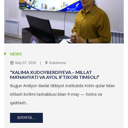
NEWS
May 07, 2026
Kutubxona
“XALIMA XUDOYBERDIYEVA – MILLAT
MA’NAVIYATI VA AYOL IFTIXORI TIMSOLI”
Bugun Andijon davlat tibbiyot institutida Xotin-qizlar bilan
ishlash bo‘limi tashabbusi bilan 9-may — Xotira va
qadrlash...
BATAFSIL...