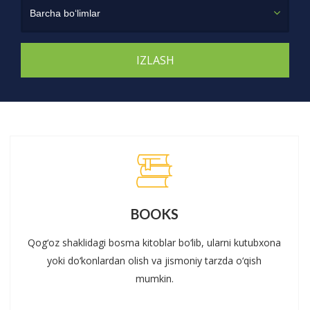
Barcha bo‘limlar
BOOKS
Qog‘oz shaklidagi bosma kitoblar bo‘lib, ularni kutubxona
yoki do‘konlardan olish va jismoniy tarzda o‘qish
mumkin.