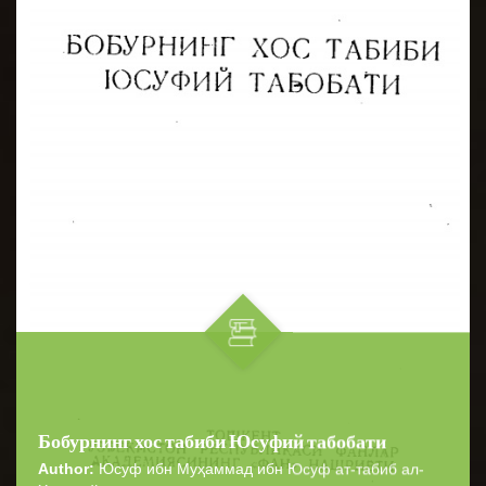
Бобурнинг хос табиби Юсуфий табобати
Author:
Юсуф ибн Муҳаммад ибн Юсуф ат-табиб ал-