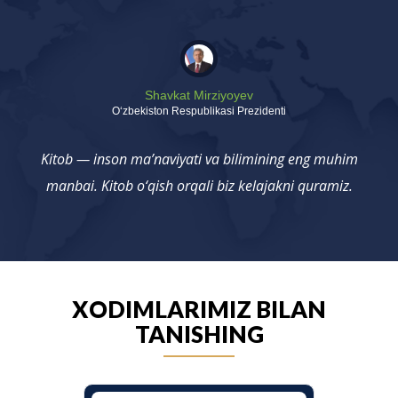
Shavkat Mirziyoyev
Oʻzbekiston Respublikasi Prezidenti
Kitob — inson ma’naviyati va bilimining eng muhim
manbai. Kitob o‘qish orqali biz kelajakni quramiz.
XODIMLARIMIZ BILAN
TANISHING