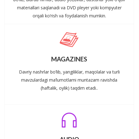
materiallari saqlanadi va DVD pleyer yoki kompyuter
orqali ko‘rish va foydalanish mumkin.
MAGAZINES
Davriy nashrlar bo‘lib, yangiliklar, maqolalar va turli
mavzulardagi ma’lumotlarni muntazam ravishda
(haftalik, oylik) taqdim etadi..