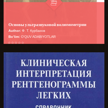
Основы ультразвуковой волюмометрии
Author:
Ф. Т. Курбанов
Bo‘lim:
O'QUV ADABIYOTLAR
☆
☆
☆
☆
☆
В руководстве систематизированы
волюмометрические расчеты в практической
BATAFSIL...
ультразвуковой диагностике, необходимые для пов...