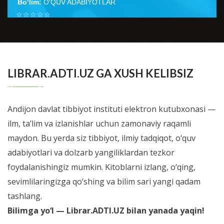
Bo‘lim:
O'QUV ADABIYOTLAR
☆
☆
☆
☆
☆
Неонатология ўқув қўлланмаси тиббиёт олий ўқув
юртлари талабаларига ушбу фан бўйича дарс
BATAFSIL...
ўтишнинг кўп йиллик тажрибаси н...
LIBRAR.ADTI.UZ GA XUSH KELIBSIZ
Andijon davlat tibbiyot instituti elektron kutubxonasi —
ilm, ta’lim va izlanishlar uchun zamonaviy raqamli
maydon. Bu yerda siz tibbiyot, ilmiy tadqiqot, o‘quv
adabiyotlari va dolzarb yangiliklardan tezkor
foydalanishingiz mumkin. Kitoblarni izlang, o‘qing,
sevimlilaringizga qo‘shing va bilim sari yangi qadam
tashlang.
Bilimga yo‘l — Librar.ADTI.UZ bilan yanada yaqin!