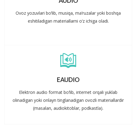
AUDIO
Ovoz yozuvlari bo‘lib, musiqa, ma’ruzalar yoki boshqa
eshitiladigan materiallarni o‘z ichiga oladi.
EAUDIO
Elektron audio format bo‘lib, internet orqali yuklab
olinadigan yoki onlayn tinglanadigan ovozli materiallardir
(masalan, audiokitoblar, podkastla).