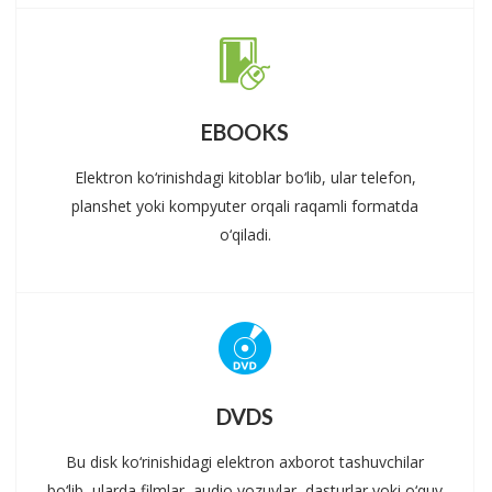
EBOOKS
Elektron ko‘rinishdagi kitoblar bo‘lib, ular telefon,
planshet yoki kompyuter orqali raqamli formatda
o‘qiladi.
DVDS
Bu disk ko‘rinishidagi elektron axborot tashuvchilar
bo‘lib, ularda filmlar, audio yozuvlar, dasturlar yoki o‘quv