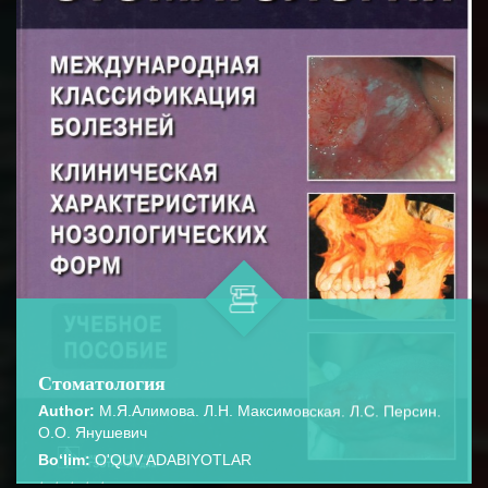
Стоматология
Author:
М.Я.Алимова. Л.Н. Максимовская. Л.С. Персин.
О.О. Янушевич
Bo‘lim:
O'QUV ADABIYOTLAR
☆
☆
☆
☆
☆