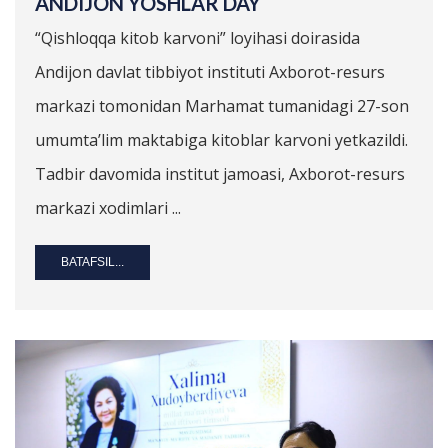
ANDIJON YOSHLAR DAY
“Qishloqqa kitob karvoni” loyihasi doirasida
Andijon davlat tibbiyot instituti Axborot-resurs
markazi tomonidan Marhamat tumanidagi 27-son
umumta’lim maktabiga kitoblar karvoni yetkazildi.
Tadbir davomida institut jamoasi, Axborot-resurs
markazi xodimlari ...
BATAFSIL...