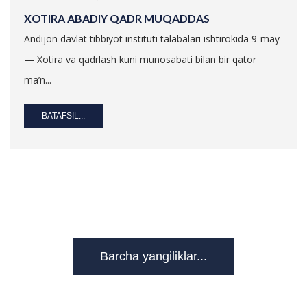
XOTIRA ABADIY QADR MUQADDAS
Andijon davlat tibbiyot instituti talabalari ishtirokida 9-may
— Xotira va qadrlash kuni munosabati bilan bir qator
ma’n...
BATAFSIL...
Barcha yangiliklar...