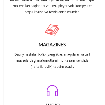
materiallari saqlanadi va DVD pleyer yoki kompyuter
orqali ko‘rish va foydalanish mumkin.
MAGAZINES
Davriy nashrlar bo‘lib, yangiliklar, maqolalar va turli
mavzulardagi ma’lumotlarni muntazam ravishda
(haftalik, oylik) taqdim etadi..