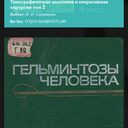
Топографическая анатомия и оперативная
хирургия том 2
Author:
В. И. Сигриенко
Bo‘lim:
O'QUV ADABIYOTLAR
☆
☆
☆
☆
☆
В учебнике представлены основные сведения по
топографической анатомии человеческого организма
BATAFSIL...
и оперативной хирургии. ...