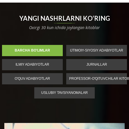
YANGI NASHRLARNI KO‘RING
Oxirgi 30 kun ichida joylangan kitoblar
BARCHA BO'LIMLAR
IJTIMOIY-SIYOSIY ADABIYOTLAR
ILMIY ADABIYOTLAR
JURNALLAR
O'QUV ADABIYOTLAR
PROFESSOR-O'QITUVCHILAR KITOB
USLUBIY TAVSIYANOMALAR