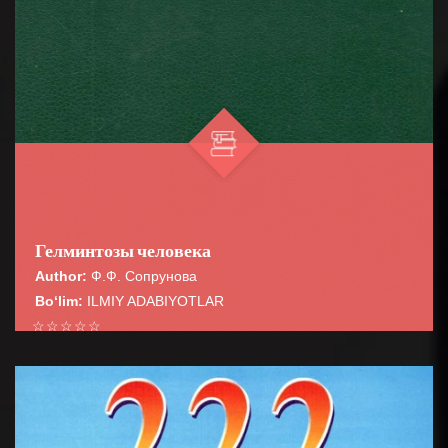
Гелминтозы человека
Author:
Ф.Ф. Сопрунова
Bo‘lim:
ILMIY ADABIYOTLAR
☆
☆
☆
☆
☆
В монографии освещены вопросы медицинской
гельминтологии, обще» эпидемиологии,
BATAFSIL...
сероэпидемиолопш и лабораторной диагности...