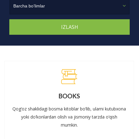
Barcha bo‘limlar
BOOKS
Qog‘oz shaklidagi bosma kitoblar bo‘lib, ularni kutubxona
yoki do‘konlardan olish va jismoniy tarzda o‘qish
mumkin.