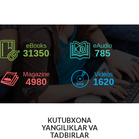
eBooks
eAudio
31350
785
Magazine
Videos
4980
1620
KUTUBXONA
YANGILIKLAR VA
TADBIRLAR