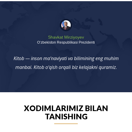
Shavkat Mirziyoyev
Oʻzbekiston Respublikasi Prezidenti
Kitob — inson ma’naviyati va bilimining eng muhim
manbai. Kitob o‘qish orqali biz kelajakni quramiz.
XODIMLARIMIZ BILAN
TANISHING