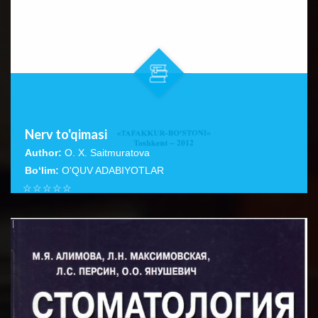
Nerv to'qimasi
Author:
O. X. Saitmuratova
Bo‘lim:
O'QUV ADABIYOTLAR
☆
☆
☆
☆
☆
Ushbu qo‘llanmada, asosan nerv hujayralarining tuzilishi,
turlari va ulaming boshqa hujayralardan farqi, nerv
BATAFSIL...
to‘qimasi,...