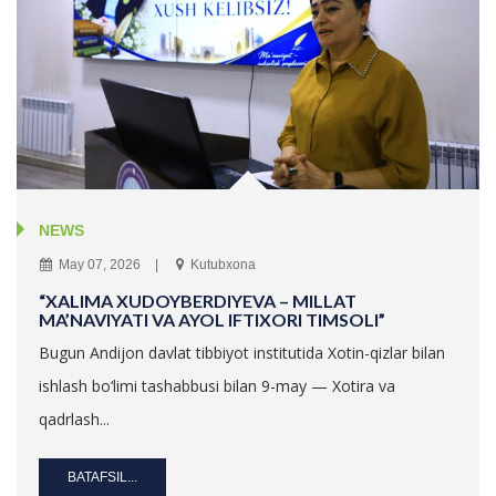
NEWS
May 07, 2026
Kutubxona
“XALIMA XUDOYBERDIYEVA – MILLAT
MA’NAVIYATI VA AYOL IFTIXORI TIMSOLI”
Bugun Andijon davlat tibbiyot institutida Xotin-qizlar bilan
ishlash bo‘limi tashabbusi bilan 9-may — Xotira va
qadrlash...
BATAFSIL...