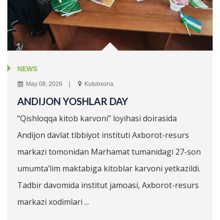
NEWS
May 08, 2026
Kutubxona
ANDIJON YOSHLAR DAY
“Qishloqqa kitob karvoni” loyihasi doirasida
Andijon davlat tibbiyot instituti Axborot-resurs
markazi tomonidan Marhamat tumanidagi 27-son
umumta’lim maktabiga kitoblar karvoni yetkazildi.
Tadbir davomida institut jamoasi, Axborot-resurs
markazi xodimlari ...