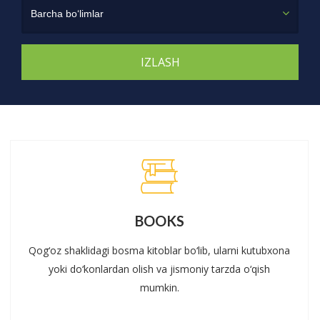
Barcha bo‘limlar
BOOKS
Qog‘oz shaklidagi bosma kitoblar bo‘lib, ularni kutubxona
yoki do‘konlardan olish va jismoniy tarzda o‘qish
mumkin.