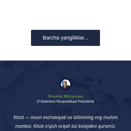
Barcha yangiliklar...
Shavkat Mirziyoyev
Oʻzbekiston Respublikasi Prezidenti
Kitob — inson ma’naviyati va bilimining eng muhim
manbai. Kitob o‘qish orqali biz kelajakni quramiz.