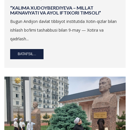
“XALIMA XUDOYBERDIYEVA – MILLAT
MA’NAVIYATI VA AYOL IFTIXORI TIMSOLI”
Bugun Andijon davlat tibbiyot institutida Xotin-qizlar bilan
ishlash bo‘limi tashabbusi bilan 9-may — Xotira va
qadrlash...
BATAFSIL...