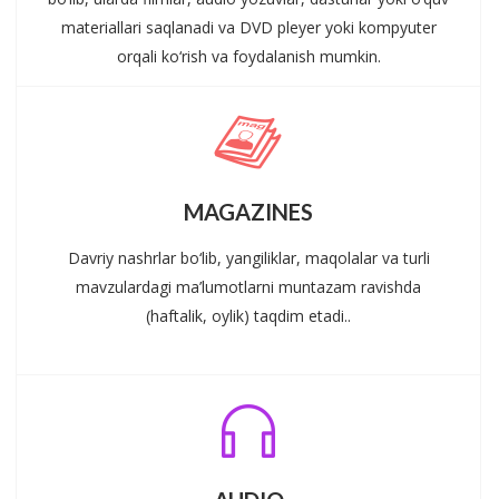
materiallari saqlanadi va DVD pleyer yoki kompyuter
orqali ko‘rish va foydalanish mumkin.
MAGAZINES
Davriy nashrlar bo‘lib, yangiliklar, maqolalar va turli
mavzulardagi ma’lumotlarni muntazam ravishda
(haftalik, oylik) taqdim etadi..