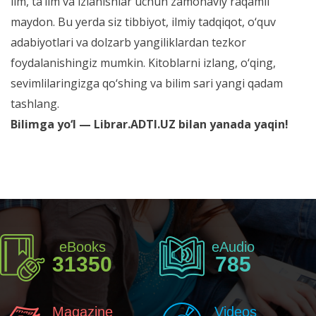
ilm, ta’lim va izlanishlar uchun zamonaviy raqamli
maydon. Bu yerda siz tibbiyot, ilmiy tadqiqot, o‘quv
adabiyotlari va dolzarb yangiliklardan tezkor
foydalanishingiz mumkin. Kitoblarni izlang, o‘qing,
sevimlilaringizga qo‘shing va bilim sari yangi qadam
tashlang.
Bilimga yo‘l — Librar.ADTI.UZ bilan yanada yaqin!
eBooks
eAudio
31350
785
Magazine
Videos