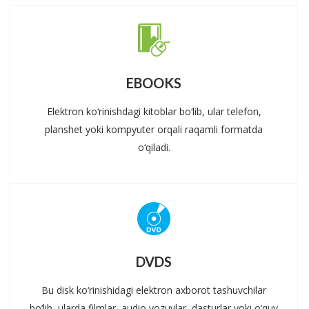
EBOOKS
Elektron ko‘rinishdagi kitoblar bo‘lib, ular telefon,
planshet yoki kompyuter orqali raqamli formatda
o‘qiladi.
DVDS
Bu disk ko‘rinishidagi elektron axborot tashuvchilar
bo‘lib, ularda filmlar, audio yozuvlar, dasturlar yoki o‘quv