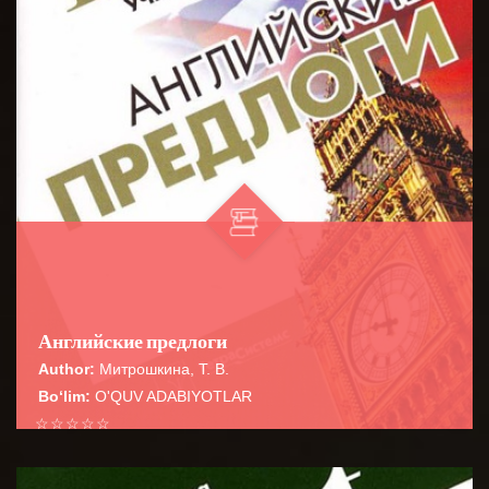
Английские предлоги
Author:
Митрошкина, Т. В.
Bo‘lim:
O'QUV ADABIYOTLAR
☆
☆
☆
☆
☆
Справочник содержит сведения о наиболее