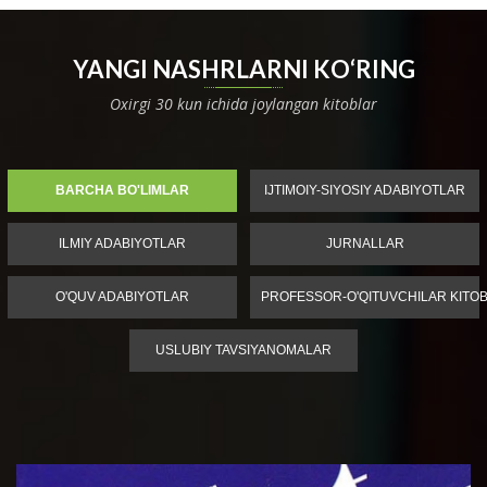
YANGI NASHRLARNI KO‘RING
Oxirgi 30 kun ichida joylangan kitoblar
BARCHA BO'LIMLAR
IJTIMOIY-SIYOSIY ADABIYOTLAR
ILMIY ADABIYOTLAR
JURNALLAR
O'QUV ADABIYOTLAR
PROFESSOR-O'QITUVCHILAR KITOB
USLUBIY TAVSIYANOMALAR