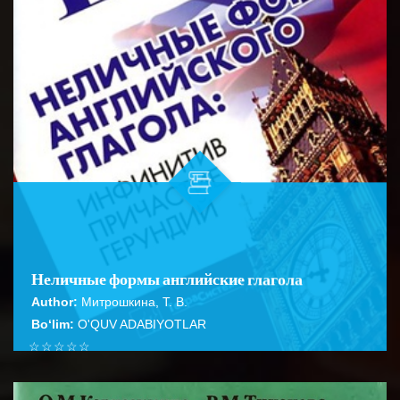
Неличные формы английские глагола
Author:
Митрошкина, Т. В.
Bo‘lim:
O'QUV ADABIYOTLAR
☆
☆
☆
☆
☆
Справочник содержит подробное описание правил