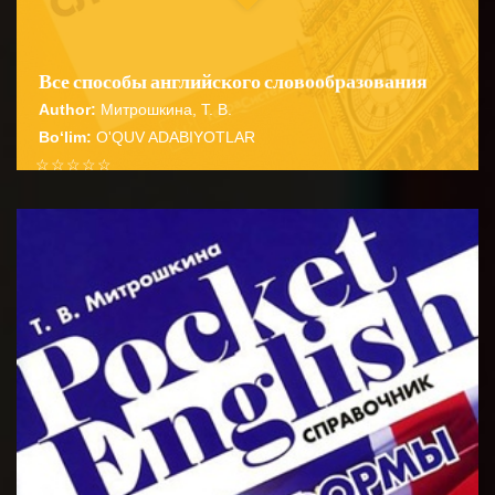
Все способы английского словообразования
Author:
Митрошкина, Т. В.
Bo‘lim:
O'QUV ADABIYOTLAR
☆
☆
☆
☆
☆
Справочник содержит подробные сведения о
способах словообразования английских имен
BATAFSIL...
существительных прилагательных глаго...