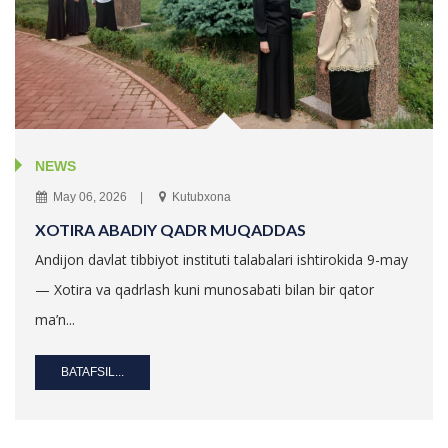
NEWS
May 06, 2026
Kutubxona
XOTIRA ABADIY QADR MUQADDAS
Andijon davlat tibbiyot instituti talabalari ishtirokida 9-may
— Xotira va qadrlash kuni munosabati bilan bir qator
ma’n...
BATAFSIL...