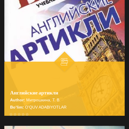
Английские артикли
Author:
Митрошкина, Т. В.
Bo‘lim:
O'QUV ADABIYOTLAR
☆
☆
☆
☆
☆
Справочник содержит подробные сведения о системе