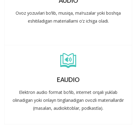
AUDIO
Ovoz yozuvlari bo‘lib, musiqa, ma’ruzalar yoki boshqa
eshitiladigan materiallarni o‘z ichiga oladi.
EAUDIO
Elektron audio format bo‘lib, internet orqali yuklab
olinadigan yoki onlayn tinglanadigan ovozli materiallardir
(masalan, audiokitoblar, podkastla).