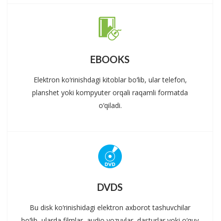
EBOOKS
Elektron ko‘rinishdagi kitoblar bo‘lib, ular telefon,
planshet yoki kompyuter orqali raqamli formatda
o‘qiladi.
DVDS
Bu disk ko‘rinishidagi elektron axborot tashuvchilar
bo‘lib, ularda filmlar, audio yozuvlar, dasturlar yoki o‘quv