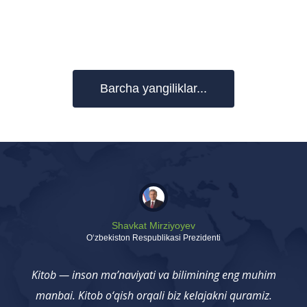
Barcha yangiliklar...
Shavkat Mirziyoyev
Oʻzbekiston Respublikasi Prezidenti
Kitob — inson ma’naviyati va bilimining eng muhim
manbai. Kitob o‘qish orqali biz kelajakni quramiz.