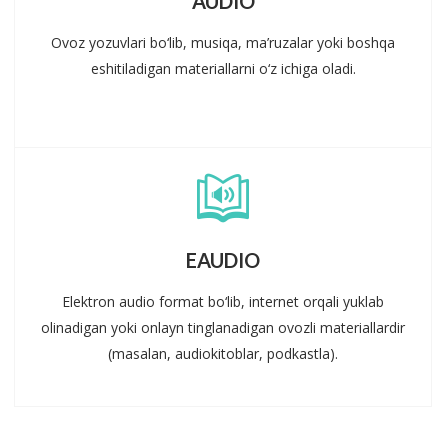
AUDIO
Ovoz yozuvlari bo‘lib, musiqa, ma’ruzalar yoki boshqa
eshitiladigan materiallarni o‘z ichiga oladi.
EAUDIO
Elektron audio format bo‘lib, internet orqali yuklab
olinadigan yoki onlayn tinglanadigan ovozli materiallardir
(masalan, audiokitoblar, podkastla).