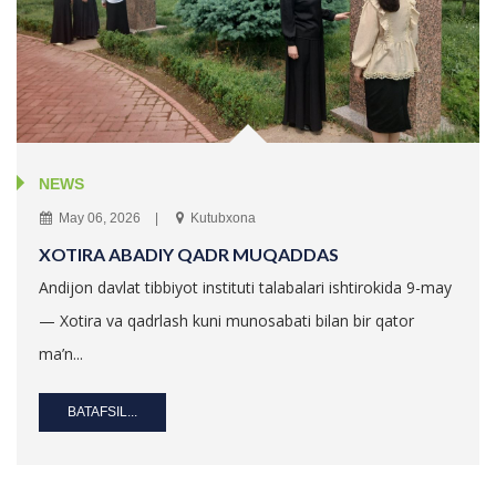
NEWS
May 06, 2026
Kutubxona
XOTIRA ABADIY QADR MUQADDAS
Andijon davlat tibbiyot instituti talabalari ishtirokida 9-may
— Xotira va qadrlash kuni munosabati bilan bir qator
ma’n...
BATAFSIL...