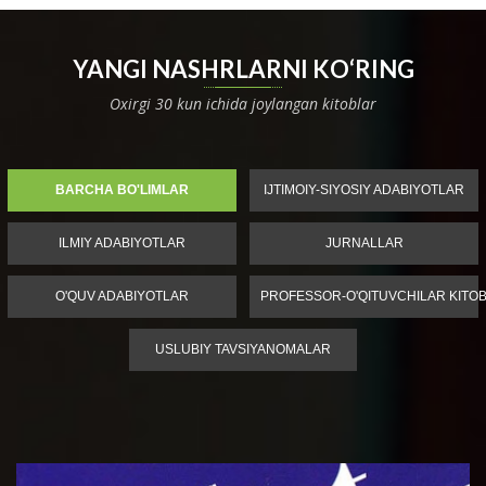
YANGI NASHRLARNI KO‘RING
Oxirgi 30 kun ichida joylangan kitoblar
BARCHA BO'LIMLAR
IJTIMOIY-SIYOSIY ADABIYOTLAR
ILMIY ADABIYOTLAR
JURNALLAR
O'QUV ADABIYOTLAR
PROFESSOR-O'QITUVCHILAR KITOB
USLUBIY TAVSIYANOMALAR