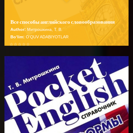
Все способы английского словообразования
Author:
Митрошкина, Т. В.
Bo‘lim:
O'QUV ADABIYOTLAR
☆
☆
☆
☆
☆
Справочник содержит подробные сведения о
способах словообразования английских имен
BATAFSIL...
существительных прилагательных глаго...