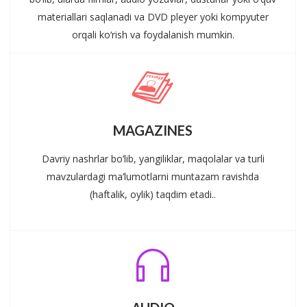
materiallari saqlanadi va DVD pleyer yoki kompyuter
orqali ko‘rish va foydalanish mumkin.
MAGAZINES
Davriy nashrlar bo‘lib, yangiliklar, maqolalar va turli
mavzulardagi ma’lumotlarni muntazam ravishda
(haftalik, oylik) taqdim etadi..