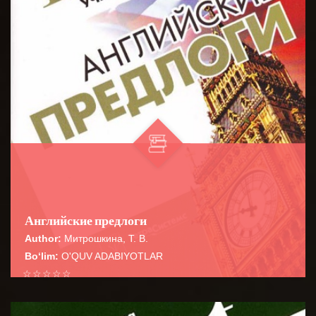
Английские предлоги
Author:
Митрошкина, Т. В.
Bo‘lim:
O'QUV ADABIYOTLAR
☆
☆
☆
☆
☆
Справочник содержит сведения о наиболее