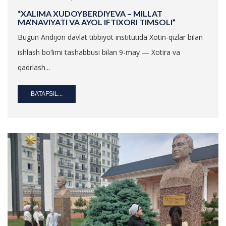
“XALIMA XUDOYBERDIYEVA – MILLAT
MA’NAVIYATI VA AYOL IFTIXORI TIMSOLI”
Bugun Andijon davlat tibbiyot institutida Xotin-qizlar bilan
ishlash bo‘limi tashabbusi bilan 9-may — Xotira va
qadrlash...
BATAFSIL...