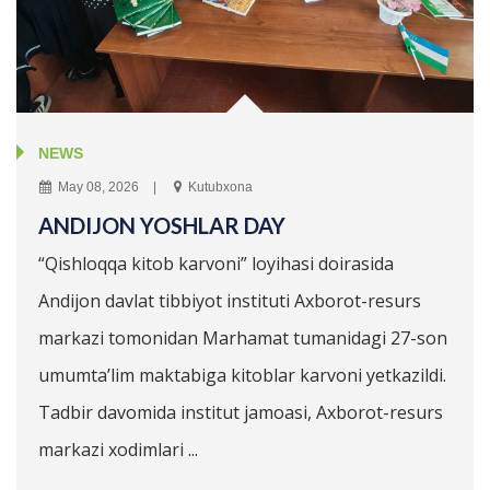
NEWS
May 08, 2026
Kutubxona
ANDIJON YOSHLAR DAY
“Qishloqqa kitob karvoni” loyihasi doirasida
Andijon davlat tibbiyot instituti Axborot-resurs
markazi tomonidan Marhamat tumanidagi 27-son
umumta’lim maktabiga kitoblar karvoni yetkazildi.
Tadbir davomida institut jamoasi, Axborot-resurs
markazi xodimlari ...