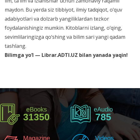
ilm, ta’lim va izlanishlar uchun zamonaviy raqamli
maydon. Bu yerda siz tibbiyot, ilmiy tadqiqot, o‘quv
adabiyotlari va dolzarb yangiliklardan tezkor
foydalanishingiz mumkin. Kitoblarni izlang, o‘qing,
sevimlilaringizga qo‘shing va bilim sari yangi qadam
tashlang.
Bilimga yo‘l — Librar.ADTI.UZ bilan yanada yaqin!
eBooks
eAudio
31350
785
Magazine
Videos