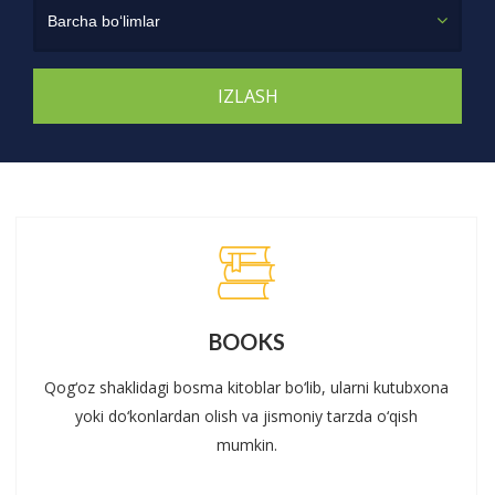
Barcha bo‘limlar
BOOKS
Qog‘oz shaklidagi bosma kitoblar bo‘lib, ularni kutubxona
yoki do‘konlardan olish va jismoniy tarzda o‘qish
mumkin.