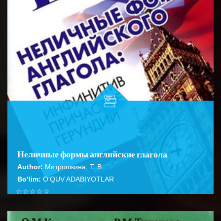
Неличные формы английские глагола
Author:
Митрошкина, Т. В.
Bo‘lim:
O'QUV ADABIYOTLAR
☆
☆
☆
☆
☆
Справочник содержит подробное описание правил