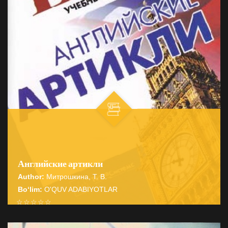
Английские артикли
Author:
Митрошкина, Т. В.
Bo‘lim:
O'QUV ADABIYOTLAR
☆
☆
☆
☆
☆
Справочник содержит подробные сведения о системе