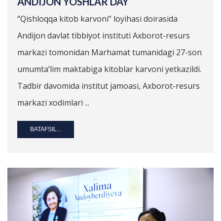
ANDIJON YOSHLAR DAY
“Qishloqqa kitob karvoni” loyihasi doirasida
Andijon davlat tibbiyot instituti Axborot-resurs
markazi tomonidan Marhamat tumanidagi 27-son
umumta’lim maktabiga kitoblar karvoni yetkazildi.
Tadbir davomida institut jamoasi, Axborot-resurs
markazi xodimlari ...
BATAFSIL...