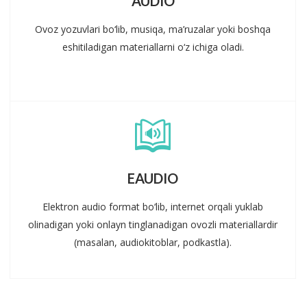
AUDIO
Ovoz yozuvlari bo‘lib, musiqa, ma’ruzalar yoki boshqa
eshitiladigan materiallarni o‘z ichiga oladi.
EAUDIO
Elektron audio format bo‘lib, internet orqali yuklab
olinadigan yoki onlayn tinglanadigan ovozli materiallardir
(masalan, audiokitoblar, podkastla).