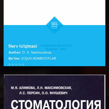
Nerv to'qimasi
Author:
O. X. Saitmuratova
Bo‘lim:
O'QUV ADABIYOTLAR
☆
☆
☆
☆
☆
Ushbu qo‘llanmada, asosan nerv hujayralarining tuzilishi,
turlari va ulaming boshqa hujayralardan farqi, nerv
BATAFSIL...
to‘qimasi,...