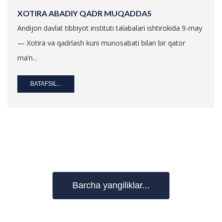
XOTIRA ABADIY QADR MUQADDAS
Andijon davlat tibbiyot instituti talabalari ishtirokida 9-may
— Xotira va qadrlash kuni munosabati bilan bir qator
ma’n...
BATAFSIL...
Barcha yangiliklar...