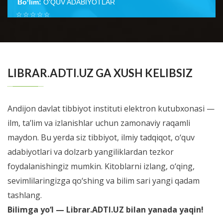
Bo‘lim:
O'QUV ADABIYOTLAR
☆
☆
☆
☆
☆
Неонатология ўқув қўлланмаси тиббиёт олий ўқув
юртлари талабаларига ушбу фан бўйича дарс
BATAFSIL...
ўтишнинг кўп йиллик тажрибаси н...
LIBRAR.ADTI.UZ GA XUSH KELIBSIZ
Andijon davlat tibbiyot instituti elektron kutubxonasi —
ilm, ta’lim va izlanishlar uchun zamonaviy raqamli
maydon. Bu yerda siz tibbiyot, ilmiy tadqiqot, o‘quv
adabiyotlari va dolzarb yangiliklardan tezkor
foydalanishingiz mumkin. Kitoblarni izlang, o‘qing,
sevimlilaringizga qo‘shing va bilim sari yangi qadam
tashlang.
Bilimga yo‘l — Librar.ADTI.UZ bilan yanada yaqin!