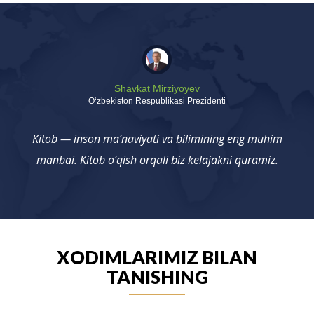
Shavkat Mirziyoyev
Oʻzbekiston Respublikasi Prezidenti
Kitob — inson ma’naviyati va bilimining eng muhim
manbai. Kitob o‘qish orqali biz kelajakni quramiz.
XODIMLARIMIZ BILAN
TANISHING