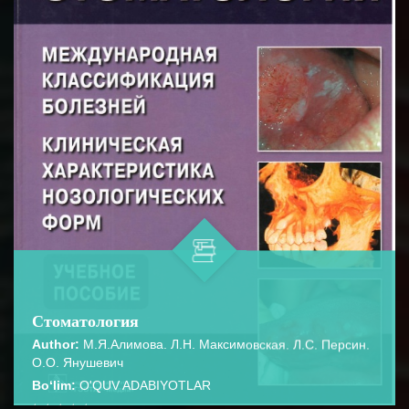
Стоматология
Author:
М.Я.Алимова. Л.Н. Максимовская. Л.С. Персин.
О.О. Янушевич
Bo‘lim:
O'QUV ADABIYOTLAR
☆
☆
☆
☆
☆