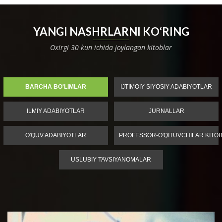
YANGI NASHRLARNI KO‘RING
Oxirgi 30 kun ichida joylangan kitoblar
BARCHA BO'LIMLAR
IJTIMOIY-SIYOSIY ADABIYOTLAR
ILMIY ADABIYOTLAR
JURNALLAR
O'QUV ADABIYOTLAR
PROFESSOR-O'QITUVCHILAR KITOB
USLUBIY TAVSIYANOMALAR