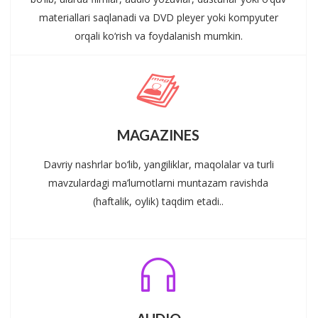
materiallari saqlanadi va DVD pleyer yoki kompyuter
orqali ko‘rish va foydalanish mumkin.
MAGAZINES
Davriy nashrlar bo‘lib, yangiliklar, maqolalar va turli
mavzulardagi ma’lumotlarni muntazam ravishda
(haftalik, oylik) taqdim etadi..