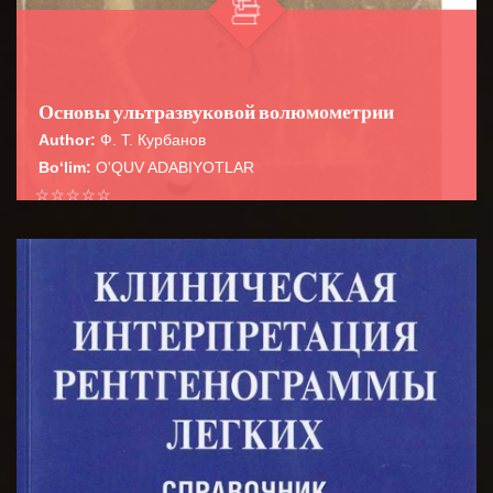
Основы ультразвуковой волюмометрии
Author:
Ф. Т. Курбанов
Bo‘lim:
O'QUV ADABIYOTLAR
☆
☆
☆
☆
☆
В руководстве систематизированы
волюмометрические расчеты в практической
BATAFSIL...
ультразвуковой диагностике, необходимые для пов...