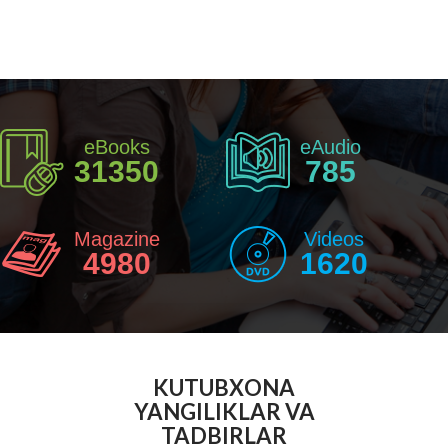
eBooks
eAudio
31350
785
Magazine
Videos
4980
1620
KUTUBXONA
YANGILIKLAR VA
TADBIRLAR