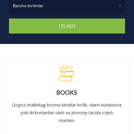
Barcha bo‘limlar
BOOKS
Qog‘oz shaklidagi bosma kitoblar bo‘lib, ularni kutubxona
yoki do‘konlardan olish va jismoniy tarzda o‘qish
mumkin.