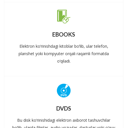
EBOOKS
Elektron ko‘rinishdagi kitoblar bo‘lib, ular telefon,
planshet yoki kompyuter orqali raqamli formatda
o‘qiladi.
DVDS
Bu disk ko‘rinishidagi elektron axborot tashuvchilar
bo‘lib, ularda filmlar, audio yozuvlar, dasturlar yoki o‘quv