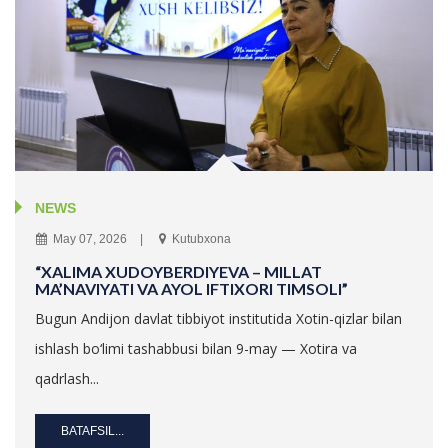
NEWS
May 07, 2026
Kutubxona
“XALIMA XUDOYBERDIYEVA – MILLAT
MA’NAVIYATI VA AYOL IFTIXORI TIMSOLI”
Bugun Andijon davlat tibbiyot institutida Xotin-qizlar bilan
ishlash bo‘limi tashabbusi bilan 9-may — Xotira va
qadrlash...
BATAFSIL...