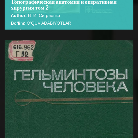
Топографическая анатомия и оперативная
хирургия том 2
Author:
В. И. Сигриенко
Bo‘lim:
O'QUV ADABIYOTLAR
☆
☆
☆
☆
☆
В учебнике представлены основные сведения по
топографической анатомии человеческого организма
BATAFSIL...
и оперативной хирургии. ...