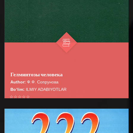
Гелминтозы человека
Author:
Ф.Ф. Сопрунова
Bo‘lim:
ILMIY ADABIYOTLAR
☆
☆
☆
☆
☆
В монографии освещены вопросы медицинской
гельминтологии, обще» эпидемиологии,
BATAFSIL...
сероэпидемиолопш и лабораторной диагности...