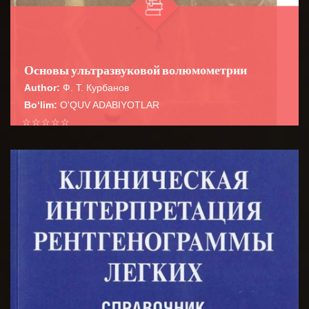
Основы ультразвуковой волюмометрии
Author:
Ф. Т. Курбанов
Bo‘lim:
O'QUV ADABIYOTLAR
☆
☆
☆
☆
☆
В руководстве систематизированы
волюмометрические расчеты в практической
BATAFSIL...
ультразвуковой диагностике, необходимые для пов...