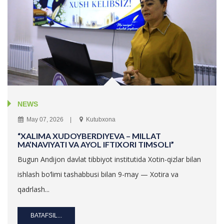
NEWS
May 07, 2026
Kutubxona
“XALIMA XUDOYBERDIYEVA – MILLAT
MA’NAVIYATI VA AYOL IFTIXORI TIMSOLI”
Bugun Andijon davlat tibbiyot institutida Xotin-qizlar bilan
ishlash bo‘limi tashabbusi bilan 9-may — Xotira va
qadrlash...
BATAFSIL...