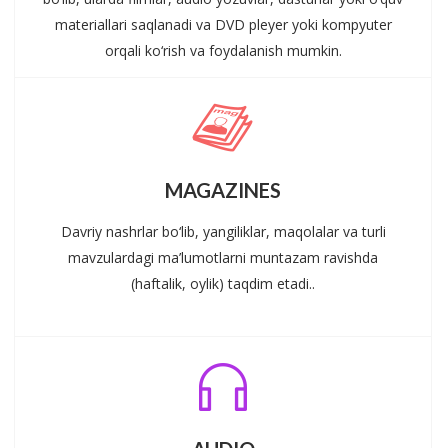
materiallari saqlanadi va DVD pleyer yoki kompyuter
orqali ko‘rish va foydalanish mumkin.
MAGAZINES
Davriy nashrlar bo‘lib, yangiliklar, maqolalar va turli
mavzulardagi ma’lumotlarni muntazam ravishda
(haftalik, oylik) taqdim etadi..