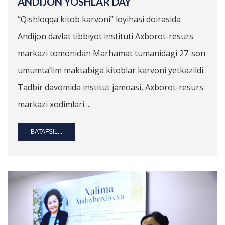
ANDIJON YOSHLAR DAY
“Qishloqqa kitob karvoni” loyihasi doirasida
Andijon davlat tibbiyot instituti Axborot-resurs
markazi tomonidan Marhamat tumanidagi 27-son
umumta’lim maktabiga kitoblar karvoni yetkazildi.
Tadbir davomida institut jamoasi, Axborot-resurs
markazi xodimlari ...
BATAFSIL...