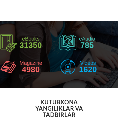
eBooks
eAudio
31350
785
Magazine
Videos
4980
1620
KUTUBXONA
YANGILIKLAR VA
TADBIRLAR