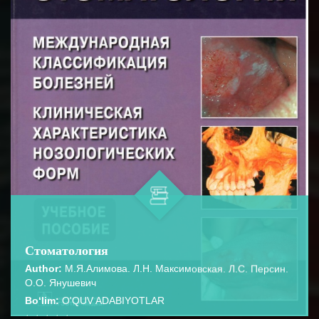
Стоматология
Author:
М.Я.Алимова. Л.Н. Максимовская. Л.С. Персин.
О.О. Янушевич
Bo‘lim:
O'QUV ADABIYOTLAR
☆
☆
☆
☆
☆