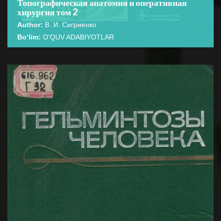
Топографическая анатомия и оперативная
хирургия том 2
Author:
В. И. Сигриенко
Bo‘lim:
O'QUV ADABIYOTLAR
☆
☆
☆
☆
☆
В учебнике представлены основные сведения по
топографической анатомии человеческого организма
BATAFSIL...
и оперативной хирургии. ...