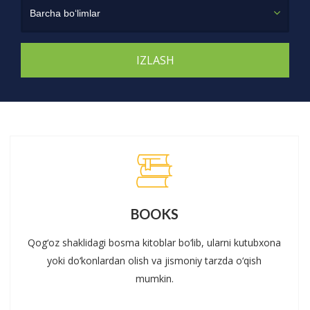
Barcha bo‘limlar
BOOKS
Qog‘oz shaklidagi bosma kitoblar bo‘lib, ularni kutubxona
yoki do‘konlardan olish va jismoniy tarzda o‘qish
mumkin.