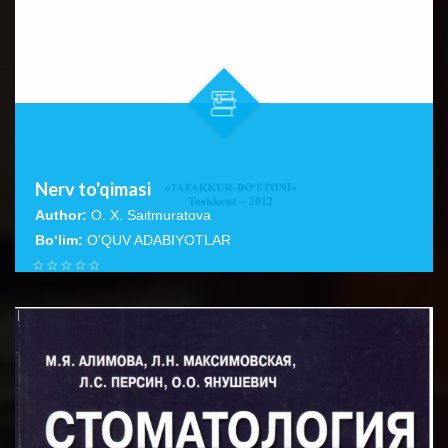
Nerv to'qimasi
Author:
O. X. Saitmuratova
Bo‘lim:
O'QUV ADABIYOTLAR
☆
☆
☆
☆
☆
Ushbu qo‘llanmada, asosan nerv hujayralarining tuzilishi,
turlari va ulaming boshqa hujayralardan farqi, nerv
BATAFSIL...
to‘qimasi,...