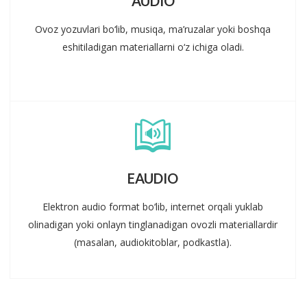
AUDIO
Ovoz yozuvlari bo‘lib, musiqa, ma’ruzalar yoki boshqa
eshitiladigan materiallarni o‘z ichiga oladi.
EAUDIO
Elektron audio format bo‘lib, internet orqali yuklab
olinadigan yoki onlayn tinglanadigan ovozli materiallardir
(masalan, audiokitoblar, podkastla).