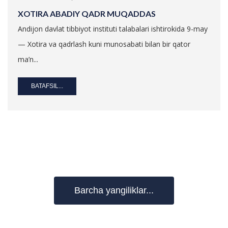
XOTIRA ABADIY QADR MUQADDAS
Andijon davlat tibbiyot instituti talabalari ishtirokida 9-may
— Xotira va qadrlash kuni munosabati bilan bir qator
ma’n...
BATAFSIL...
Barcha yangiliklar...