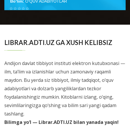
Bo‘lim:
O'QUV ADABIYOTLAR
☆
☆
☆
☆
☆
Неонатология ўқув қўлланмаси тиббиёт олий ўқув
юртлари талабаларига ушбу фан бўйича дарс
BATAFSIL...
ўтишнинг кўп йиллик тажрибаси н...
LIBRAR.ADTI.UZ GA XUSH KELIBSIZ
Andijon davlat tibbiyot instituti elektron kutubxonasi —
ilm, ta’lim va izlanishlar uchun zamonaviy raqamli
maydon. Bu yerda siz tibbiyot, ilmiy tadqiqot, o‘quv
adabiyotlari va dolzarb yangiliklardan tezkor
foydalanishingiz mumkin. Kitoblarni izlang, o‘qing,
sevimlilaringizga qo‘shing va bilim sari yangi qadam
tashlang.
Bilimga yo‘l — Librar.ADTI.UZ bilan yanada yaqin!