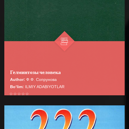
Гелминтозы человека
Author:
Ф.Ф. Сопрунова
Bo‘lim:
ILMIY ADABIYOTLAR
☆
☆
☆
☆
☆
В монографии освещены вопросы медицинской
гельминтологии, обще» эпидемиологии,
BATAFSIL...
сероэпидемиолопш и лабораторной диагности...