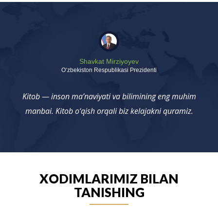
Shavkat Mirziyoyev
Oʻzbekiston Respublikasi Prezidenti
Kitob — inson ma’naviyati va bilimining eng muhim
manbai. Kitob o‘qish orqali biz kelajakni quramiz.
XODIMLARIMIZ BILAN
TANISHING