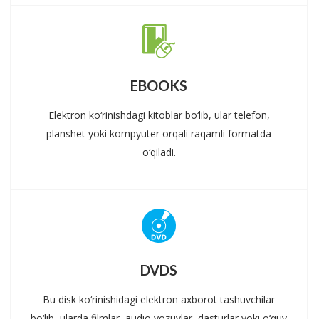
EBOOKS
Elektron ko‘rinishdagi kitoblar bo‘lib, ular telefon,
planshet yoki kompyuter orqali raqamli formatda
o‘qiladi.
DVDS
Bu disk ko‘rinishidagi elektron axborot tashuvchilar
bo‘lib, ularda filmlar, audio yozuvlar, dasturlar yoki o‘quv