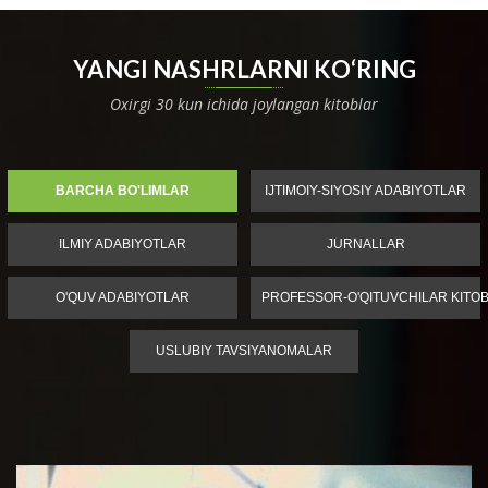
YANGI NASHRLARNI KO‘RING
Oxirgi 30 kun ichida joylangan kitoblar
BARCHA BO'LIMLAR
IJTIMOIY-SIYOSIY ADABIYOTLAR
ILMIY ADABIYOTLAR
JURNALLAR
O'QUV ADABIYOTLAR
PROFESSOR-O'QITUVCHILAR KITOB
USLUBIY TAVSIYANOMALAR