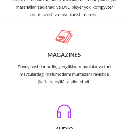
materiallari saqlanadi va DVD pleyer yoki kompyuter
orqali ko‘rish va foydalanish mumkin.
MAGAZINES
Davriy nashrlar bo‘lib, yangiliklar, maqolalar va turli
mavzulardagi ma’lumotlarni muntazam ravishda
(haftalik, oylik) taqdim etadi..