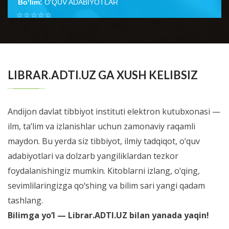
Bo‘lim:
O'QUV ADABIYOTLAR
☆
☆
☆
☆
☆
Неонатология ўқув қўлланмаси тиббиёт олий ўқув
юртлари талабаларига ушбу фан бўйича дарс
BATAFSIL...
ўтишнинг кўп йиллик тажрибаси н...
LIBRAR.ADTI.UZ GA XUSH KELIBSIZ
Andijon davlat tibbiyot instituti elektron kutubxonasi —
ilm, ta’lim va izlanishlar uchun zamonaviy raqamli
maydon. Bu yerda siz tibbiyot, ilmiy tadqiqot, o‘quv
adabiyotlari va dolzarb yangiliklardan tezkor
foydalanishingiz mumkin. Kitoblarni izlang, o‘qing,
sevimlilaringizga qo‘shing va bilim sari yangi qadam
tashlang.
Bilimga yo‘l — Librar.ADTI.UZ bilan yanada yaqin!