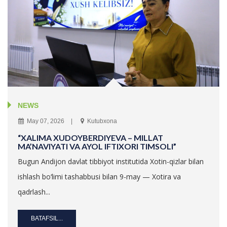
NEWS
May 07, 2026
Kutubxona
“XALIMA XUDOYBERDIYEVA – MILLAT
MA’NAVIYATI VA AYOL IFTIXORI TIMSOLI”
Bugun Andijon davlat tibbiyot institutida Xotin-qizlar bilan
ishlash bo‘limi tashabbusi bilan 9-may — Xotira va
qadrlash...
BATAFSIL...