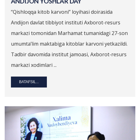
ANDIJON YOSHLAR DAY
“Qishloqqa kitob karvoni” loyihasi doirasida
Andijon davlat tibbiyot instituti Axborot-resurs
markazi tomonidan Marhamat tumanidagi 27-son
umumta’lim maktabiga kitoblar karvoni yetkazildi.
Tadbir davomida institut jamoasi, Axborot-resurs
markazi xodimlari ...
BATAFSIL...