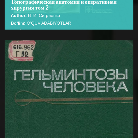
Топографическая анатомия и оперативная
хирургия том 2
Author:
В. И. Сигриенко
Bo‘lim:
O'QUV ADABIYOTLAR
☆
☆
☆
☆
☆
В учебнике представлены основные сведения по
топографической анатомии человеческого организма
BATAFSIL...
и оперативной хирургии. ...