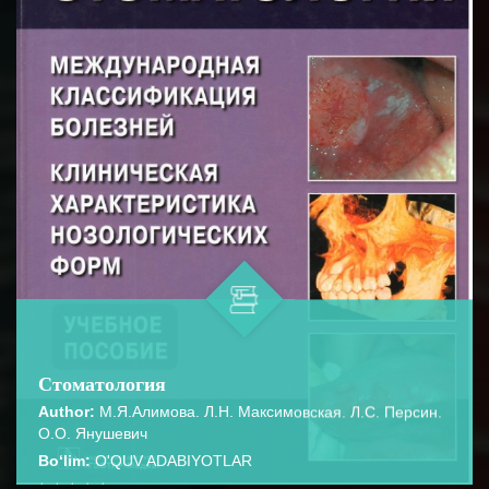
Стоматология
Author:
М.Я.Алимова. Л.Н. Максимовская. Л.С. Персин.
О.О. Янушевич
Bo‘lim:
O'QUV ADABIYOTLAR
☆
☆
☆
☆
☆