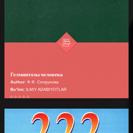
Гелминтозы человека
Author:
Ф.Ф. Сопрунова
Bo‘lim:
ILMIY ADABIYOTLAR
☆
☆
☆
☆
☆
В монографии освещены вопросы медицинской
гельминтологии, обще» эпидемиологии,
BATAFSIL...
сероэпидемиолопш и лабораторной диагности...