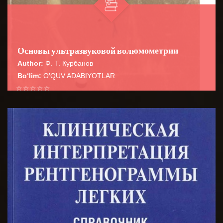
Основы ультразвуковой волюмометрии
Author:
Ф. Т. Курбанов
Bo‘lim:
O'QUV ADABIYOTLAR
☆
☆
☆
☆
☆
В руководстве систематизированы
волюмометрические расчеты в практической
BATAFSIL...
ультразвуковой диагностике, необходимые для пов...