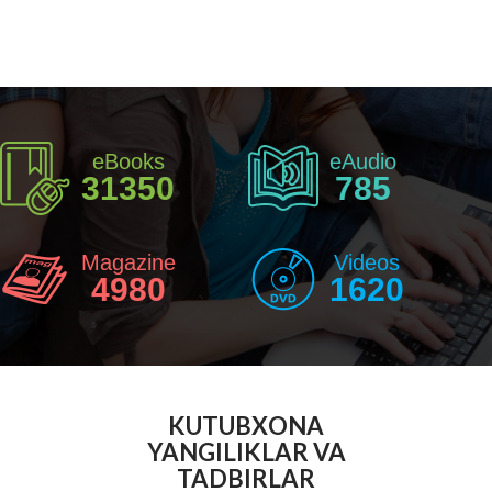
eBooks
eAudio
31350
785
Magazine
Videos
4980
1620
KUTUBXONA
YANGILIKLAR VA
TADBIRLAR