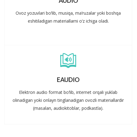
AUDIO
Ovoz yozuvlari bo‘lib, musiqa, ma’ruzalar yoki boshqa
eshitiladigan materiallarni o‘z ichiga oladi.
EAUDIO
Elektron audio format bo‘lib, internet orqali yuklab
olinadigan yoki onlayn tinglanadigan ovozli materiallardir
(masalan, audiokitoblar, podkastla).