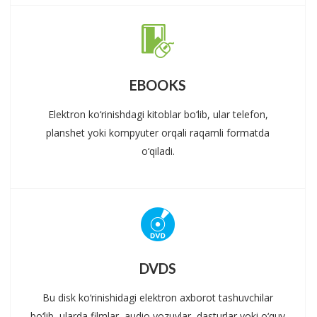
EBOOKS
Elektron ko‘rinishdagi kitoblar bo‘lib, ular telefon,
planshet yoki kompyuter orqali raqamli formatda
o‘qiladi.
DVDS
Bu disk ko‘rinishidagi elektron axborot tashuvchilar
bo‘lib, ularda filmlar, audio yozuvlar, dasturlar yoki o‘quv