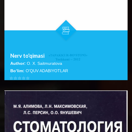
Nerv to'qimasi
Author:
O. X. Saitmuratova
Bo‘lim:
O'QUV ADABIYOTLAR
☆
☆
☆
☆
☆
Ushbu qo‘llanmada, asosan nerv hujayralarining tuzilishi,
turlari va ulaming boshqa hujayralardan farqi, nerv
BATAFSIL...
to‘qimasi,...