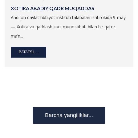
XOTIRA ABADIY QADR MUQADDAS
Andijon davlat tibbiyot instituti talabalari ishtirokida 9-may
— Xotira va qadrlash kuni munosabati bilan bir qator
ma’n...
BATAFSIL...
Barcha yangiliklar...