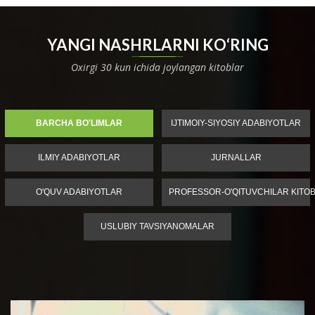
YANGI NASHRLARNI KO‘RING
Oxirgi 30 kun ichida joylangan kitoblar
BARCHA BO'LIMLAR
IJTIMOIY-SIYOSIY ADABIYOTLAR
ILMIY ADABIYOTLAR
JURNALLAR
O'QUV ADABIYOTLAR
PROFESSOR-O'QITUVCHILAR KITOB
USLUBIY TAVSIYANOMALAR