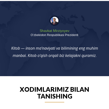
Shavkat Mirziyoyev
Oʻzbekiston Respublikasi Prezidenti
Kitob — inson ma’naviyati va bilimining eng muhim
manbai. Kitob o‘qish orqali biz kelajakni quramiz.
XODIMLARIMIZ BILAN
TANISHING