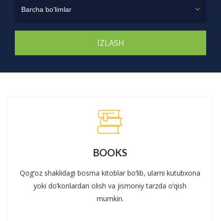
Barcha bo‘limlar
BOOKS
Qog‘oz shaklidagi bosma kitoblar bo‘lib, ularni kutubxona
yoki do‘konlardan olish va jismoniy tarzda o‘qish
mumkin.