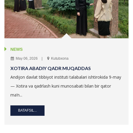
NEWS
May 06, 2026
Kutubxona
XOTIRA ABADIY QADR MUQADDAS
Andijon davlat tibbiyot instituti talabalari ishtirokida 9-may
— Xotira va qadrlash kuni munosabati bilan bir qator
ma’n...
BATAFSIL...