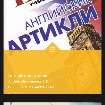
Английские артикли
Author:
Митрошкина, Т. В.
Bo‘lim:
O'QUV ADABIYOTLAR
☆
☆
☆
☆
☆
Справочник содержит подробные сведения о системе