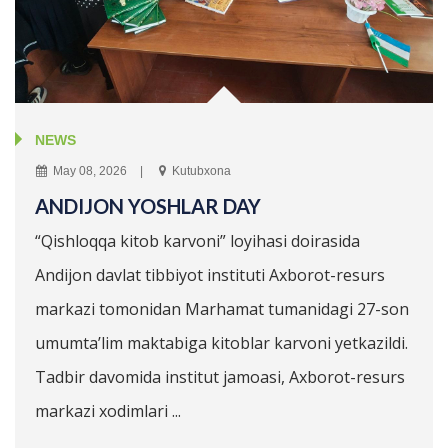
NEWS
May 08, 2026
Kutubxona
ANDIJON YOSHLAR DAY
“Qishloqqa kitob karvoni” loyihasi doirasida
Andijon davlat tibbiyot instituti Axborot-resurs
markazi tomonidan Marhamat tumanidagi 27-son
umumta’lim maktabiga kitoblar karvoni yetkazildi.
Tadbir davomida institut jamoasi, Axborot-resurs
markazi xodimlari ...