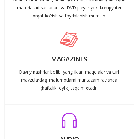
materiallari saqlanadi va DVD pleyer yoki kompyuter
orqali ko‘rish va foydalanish mumkin.
MAGAZINES
Davriy nashrlar bo‘lib, yangiliklar, maqolalar va turli
mavzulardagi ma’lumotlarni muntazam ravishda
(haftalik, oylik) taqdim etadi..