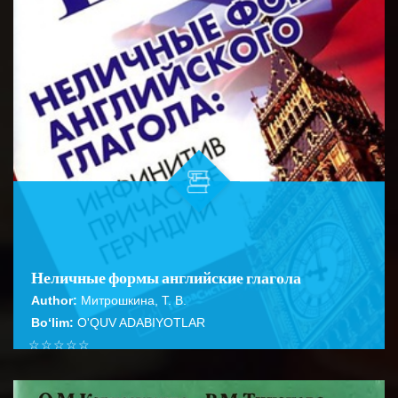
Неличные формы английские глагола
Author:
Митрошкина, Т. В.
Bo‘lim:
O'QUV ADABIYOTLAR
☆
☆
☆
☆
☆
Справочник содержит подробное описание правил