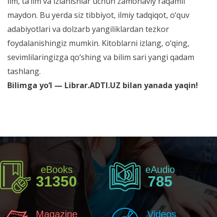
ilm, ta’lim va izlanishlar uchun zamonaviy raqamli
maydon. Bu yerda siz tibbiyot, ilmiy tadqiqot, o‘quv
adabiyotlari va dolzarb yangiliklardan tezkor
foydalanishingiz mumkin. Kitoblarni izlang, o‘qing,
sevimlilaringizga qo‘shing va bilim sari yangi qadam
tashlang.
Bilimga yo‘l — Librar.ADTI.UZ bilan yanada yaqin!
eBooks
eAudio
31350
785
Magazine
Videos