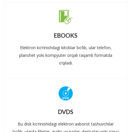
EBOOKS
Elektron ko‘rinishdagi kitoblar bo‘lib, ular telefon,
planshet yoki kompyuter orqali raqamli formatda
o‘qiladi.
DVDS
Bu disk ko‘rinishidagi elektron axborot tashuvchilar
bo‘lib, ularda filmlar, audio yozuvlar, dasturlar yoki o‘quv