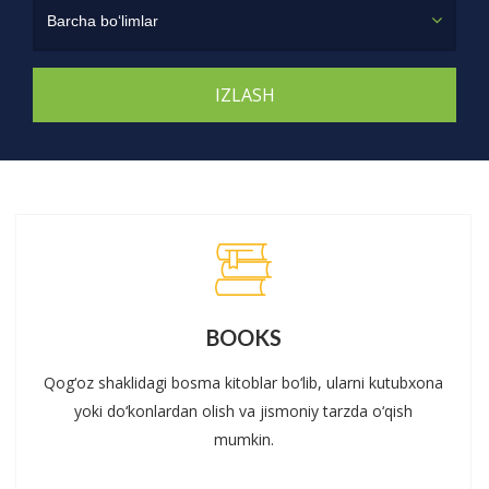
Barcha bo‘limlar
BOOKS
Qog‘oz shaklidagi bosma kitoblar bo‘lib, ularni kutubxona
yoki do‘konlardan olish va jismoniy tarzda o‘qish
mumkin.