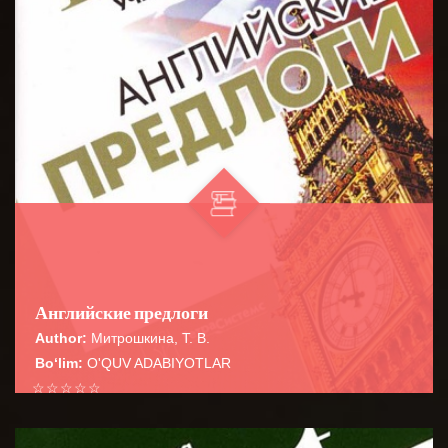
Английские предлоги
Author:
Митрошкина, Т. В.
Bo‘lim:
O'QUV ADABIYOTLAR
☆
☆
☆
☆
☆
Справочник содержит сведения о наиболее