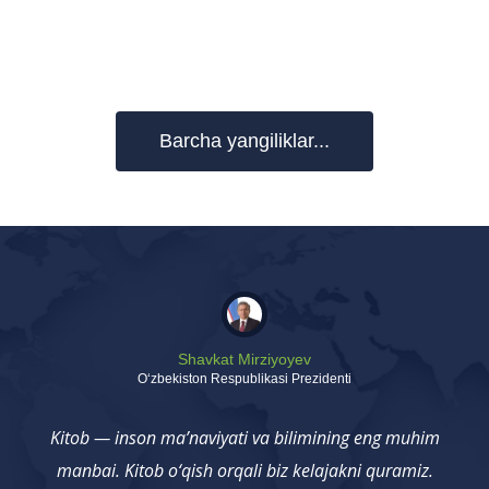
Barcha yangiliklar...
Shavkat Mirziyoyev
Oʻzbekiston Respublikasi Prezidenti
Kitob — inson ma’naviyati va bilimining eng muhim
manbai. Kitob o‘qish orqali biz kelajakni quramiz.