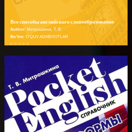
Все способы английского словообразования
Author:
Митрошкина, Т. В.
Bo‘lim:
O'QUV ADABIYOTLAR
☆
☆
☆
☆
☆
Справочник содержит подробные сведения о
способах словообразования английских имен
BATAFSIL...
существительных прилагательных глаго...