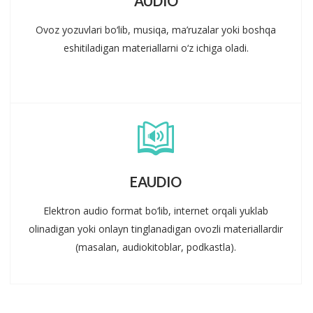
AUDIO
Ovoz yozuvlari bo‘lib, musiqa, ma’ruzalar yoki boshqa
eshitiladigan materiallarni o‘z ichiga oladi.
EAUDIO
Elektron audio format bo‘lib, internet orqali yuklab
olinadigan yoki onlayn tinglanadigan ovozli materiallardir
(masalan, audiokitoblar, podkastla).