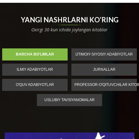
YANGI NASHRLARNI KO‘RING
Oxirgi 30 kun ichida joylangan kitoblar
BARCHA BO'LIMLAR
IJTIMOIY-SIYOSIY ADABIYOTLAR
ILMIY ADABIYOTLAR
JURNALLAR
O'QUV ADABIYOTLAR
PROFESSOR-O'QITUVCHILAR KITOB
USLUBIY TAVSIYANOMALAR