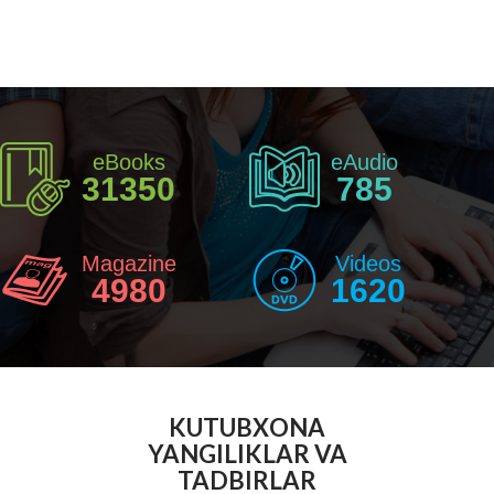
eBooks
eAudio
31350
785
Magazine
Videos
4980
1620
KUTUBXONA
YANGILIKLAR VA
TADBIRLAR