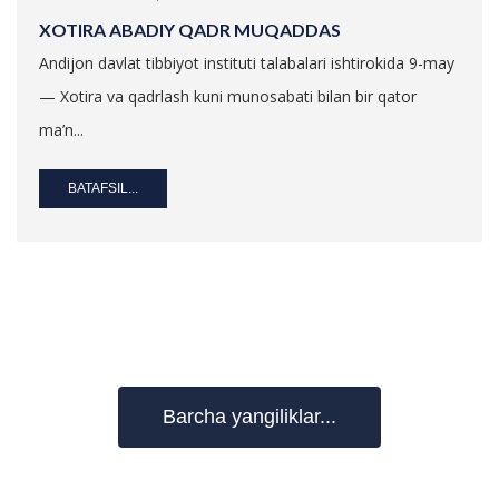
XOTIRA ABADIY QADR MUQADDAS
Andijon davlat tibbiyot instituti talabalari ishtirokida 9-may
— Xotira va qadrlash kuni munosabati bilan bir qator
ma’n...
BATAFSIL...
Barcha yangiliklar...