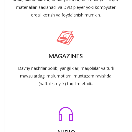
materiallari saqlanadi va DVD pleyer yoki kompyuter
orqali ko‘rish va foydalanish mumkin.
MAGAZINES
Davriy nashrlar bo‘lib, yangiliklar, maqolalar va turli
mavzulardagi ma’lumotlarni muntazam ravishda
(haftalik, oylik) taqdim etadi..