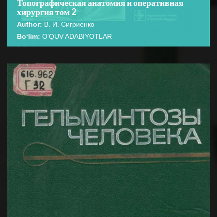
Топографическая анатомия и оперативная
хирургия том 2
Author:
В. И. Сигриенко
Bo‘lim:
O'QUV ADABIYOTLAR
☆
☆
☆
☆
☆
В учебнике представлены основные сведения по
топографической анатомии человеческого организма
BATAFSIL...
и оперативной хирургии. ...