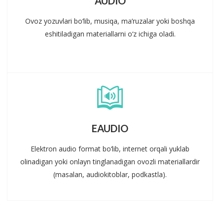
AUDIO
Ovoz yozuvlari bo‘lib, musiqa, ma’ruzalar yoki boshqa
eshitiladigan materiallarni o‘z ichiga oladi.
EAUDIO
Elektron audio format bo‘lib, internet orqali yuklab
olinadigan yoki onlayn tinglanadigan ovozli materiallardir
(masalan, audiokitoblar, podkastla).