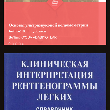
Основы ультразвуковой волюмометрии
Author:
Ф. Т. Курбанов
Bo‘lim:
O'QUV ADABIYOTLAR
☆
☆
☆
☆
☆
В руководстве систематизированы
волюмометрические расчеты в практической
BATAFSIL...
ультразвуковой диагностике, необходимые для пов...