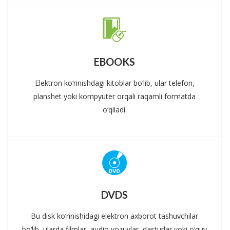
EBOOKS
Elektron ko‘rinishdagi kitoblar bo‘lib, ular telefon,
planshet yoki kompyuter orqali raqamli formatda
o‘qiladi.
DVDS
Bu disk ko‘rinishidagi elektron axborot tashuvchilar
bo‘lib, ularda filmlar, audio yozuvlar, dasturlar yoki o‘quv