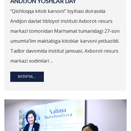
ANDIJON YOSHLAR DAY
“Qishloqqa kitob karvoni” loyihasi doirasida
Andijon davlat tibbiyot instituti Axborot-resurs
markazi tomonidan Marhamat tumanidagi 27-son
umumta’lim maktabiga kitoblar karvoni yetkazildi.
Tadbir davomida institut jamoasi, Axborot-resurs
markazi xodimlari ...
BATAFSIL...