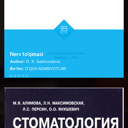
Nerv to'qimasi
Author:
O. X. Saitmuratova
Bo‘lim:
O'QUV ADABIYOTLAR
☆
☆
☆
☆
☆
Ushbu qo‘llanmada, asosan nerv hujayralarining tuzilishi,
turlari va ulaming boshqa hujayralardan farqi, nerv
BATAFSIL...
to‘qimasi,...