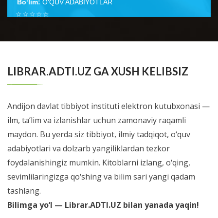
Bo‘lim:
O'QUV ADABIYOTLAR
☆
☆
☆
☆
☆
Неонатология ўқув қўлланмаси тиббиёт олий ўқув
юртлари талабаларига ушбу фан бўйича дарс
BATAFSIL...
ўтишнинг кўп йиллик тажрибаси н...
LIBRAR.ADTI.UZ GA XUSH KELIBSIZ
Andijon davlat tibbiyot instituti elektron kutubxonasi —
ilm, ta’lim va izlanishlar uchun zamonaviy raqamli
maydon. Bu yerda siz tibbiyot, ilmiy tadqiqot, o‘quv
adabiyotlari va dolzarb yangiliklardan tezkor
foydalanishingiz mumkin. Kitoblarni izlang, o‘qing,
sevimlilaringizga qo‘shing va bilim sari yangi qadam
tashlang.
Bilimga yo‘l — Librar.ADTI.UZ bilan yanada yaqin!