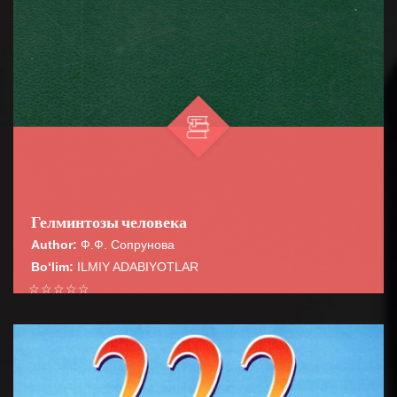
Гелминтозы человека
Author:
Ф.Ф. Сопрунова
Bo‘lim:
ILMIY ADABIYOTLAR
☆
☆
☆
☆
☆
В монографии освещены вопросы медицинской
гельминтологии, обще» эпидемиологии,
BATAFSIL...
сероэпидемиолопш и лабораторной диагности...