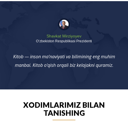
Shavkat Mirziyoyev
Oʻzbekiston Respublikasi Prezidenti
Kitob — inson ma’naviyati va bilimining eng muhim
manbai. Kitob o‘qish orqali biz kelajakni quramiz.
XODIMLARIMIZ BILAN
TANISHING