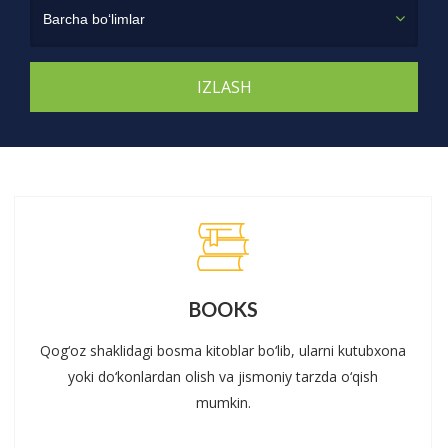
Barcha bo‘limlar
BOOKS
Qog‘oz shaklidagi bosma kitoblar bo‘lib, ularni kutubxona
yoki do‘konlardan olish va jismoniy tarzda o‘qish
mumkin.