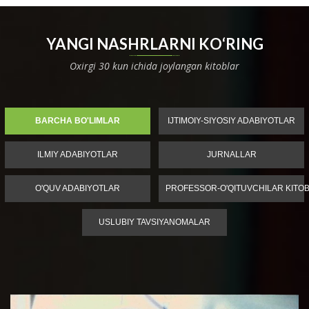
YANGI NASHRLARNI KO‘RING
Oxirgi 30 kun ichida joylangan kitoblar
BARCHA BO'LIMLAR
IJTIMOIY-SIYOSIY ADABIYOTLAR
ILMIY ADABIYOTLAR
JURNALLAR
O'QUV ADABIYOTLAR
PROFESSOR-O'QITUVCHILAR KITOB
USLUBIY TAVSIYANOMALAR