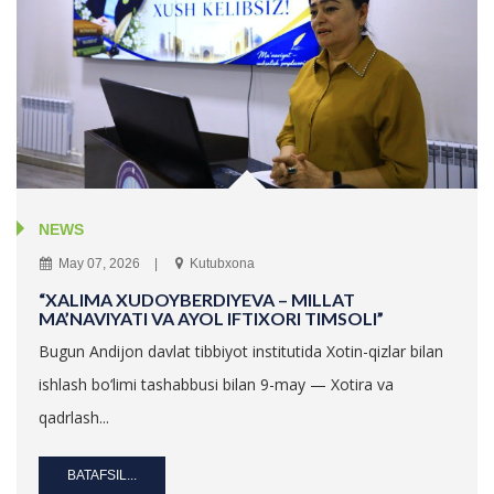
NEWS
May 07, 2026
Kutubxona
“XALIMA XUDOYBERDIYEVA – MILLAT
MA’NAVIYATI VA AYOL IFTIXORI TIMSOLI”
Bugun Andijon davlat tibbiyot institutida Xotin-qizlar bilan
ishlash bo‘limi tashabbusi bilan 9-may — Xotira va
qadrlash...
BATAFSIL...