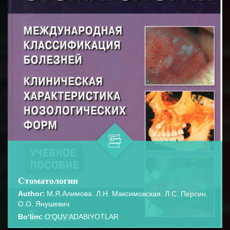
Стоматология
Author:
М.Я.Алимова. Л.Н. Максимовская. Л.С. Персин.
О.О. Янушевич
Bo‘lim:
O'QUV ADABIYOTLAR
☆
☆
☆
☆
☆